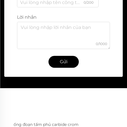
0/200
Lời nhắn
0/1000
Gửi
ống đoạn tấm phủ carbide crom