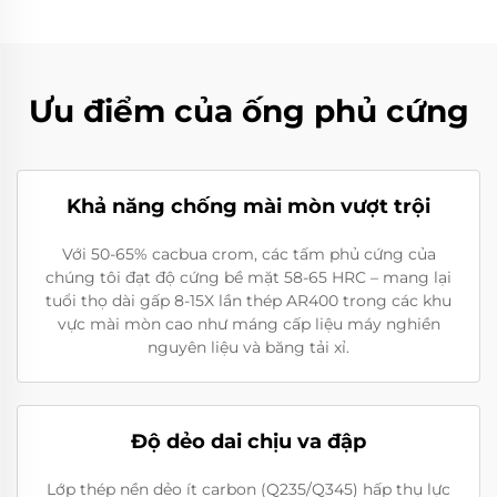
Ưu điểm của ống phủ cứng
Khả năng chống mài mòn vượt trội
Với 50-65% cacbua crom, các tấm phủ cứng của
chúng tôi đạt độ cứng bề mặt 58-65 HRC – mang lại
tuổi thọ dài gấp 8-15X lần thép AR400 trong các khu
vực mài mòn cao như máng cấp liệu máy nghiền
nguyên liệu và băng tải xỉ.
Độ dẻo dai chịu va đập
Lớp thép nền dẻo ít carbon (Q235/Q345) hấp thụ lực