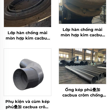
Lớp hàn chống mài
Lớp hàn chống mài
mòn hợp kim cacbua
mòn hợp kim cacbua
crôm lô nghiền
crôm bàn nghiền
Ống kép phủ叠加
cacbua crôm chống
mài mòn
Phụ kiện và cùm kép
phủ叠加 cacbua crôm