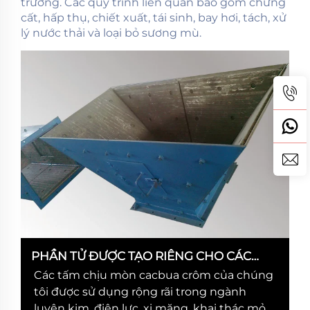
trường. Các quy trình liên quan bao gồm chưng
cất, hấp thụ, chiết xuất, tái sinh, bay hơi, tách, xử
lý nước thải và loại bỏ sương mù.
PHẦN TỬ ĐƯỢC TẠO RIÊNG CHO CÁC
ỨNG DỤNG CHỊU MÒN KHÁC NHAU
Các tấm chịu mòn cacbua crôm của chúng
tôi được sử dụng rộng rãi trong ngành
luyện kim, điện lực, xi măng, khai thác mỏ