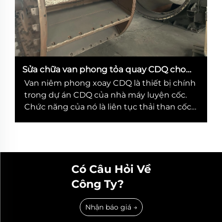
Sửa chữa van phong tỏa quay CDQ cho
nhà máy than coke
Van niêm phong xoay CDQ là thiết bị chính
trong dự án CDQ của nhà máy luyện cốc.
Chức năng của nó là liên tục thải than cốc
được phóng ra một cách định lượng bởi
băng chuyền rung trong trạng thái đóng
kín. Nó không chỉ có thể thải liên tục và
định lượng...
Có Câu Hỏi Về
Công Ty?
Nhận báo giá →