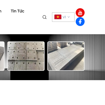
h
Tin Tức
VI