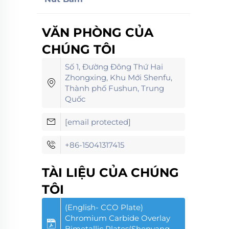
VĂN PHÒNG CỦA
CHÚNG TÔI
Số 1, Đường Đông Thứ Hai
Zhongxing, Khu Mới Shenfu,
Thành phố Fushun, Trung
Quốc
[email protected]
+86-15041317415
TÀI LIỆU CỦA CHÚNG
TÔI
(English- CCO Plate)
Chromium Carbide Overlay
Bimetallic Plates(Shenyang