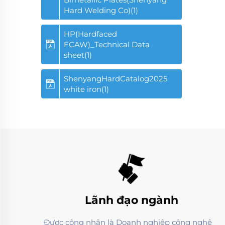
Hard Welding Co)(1)
HP(Hardfaced
FCAW)_Technical Data
sheet(1)
ShenyangHardCatalog2025
white iron(1)
Lãnh đạo ngành
Được công nhận là Doanh nghiệp công nghệ