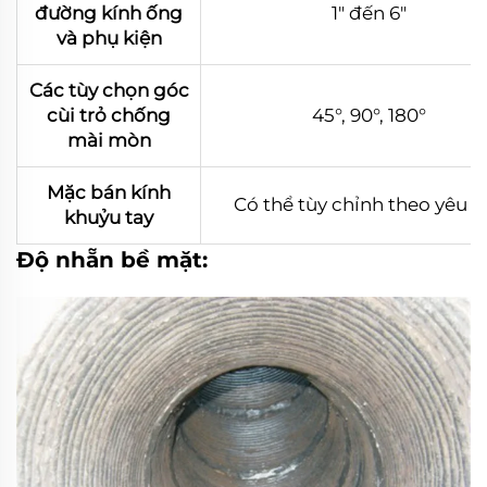
đường kính ống
1" đến 6"
và phụ kiện
Các tùy chọn góc
cùi trỏ chống
45°, 90°, 180°
mài mòn
Mặc bán kính
Có thể tùy chỉnh theo yêu c
khuỷu tay
Độ nhẵn bề mặt: