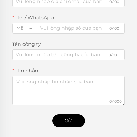
0/100
Tel / WhatsApp
Mã
0/100
Tên công ty
0/200
Tin nhắn
0/1000
Gửi