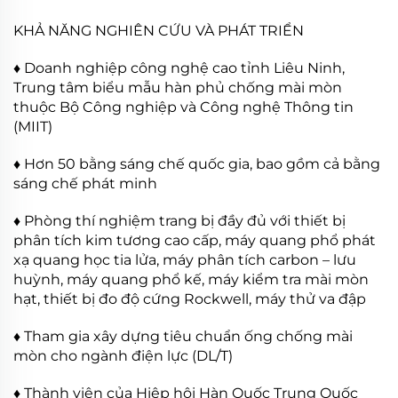
KHẢ NĂNG NGHIÊN CỨU VÀ PHÁT TRIỂN
♦ Doanh nghiệp công nghệ cao tỉnh Liêu Ninh,
Trung tâm biểu mẫu hàn phủ chống mài mòn
thuộc Bộ Công nghiệp và Công nghệ Thông tin
(MIIT)
♦ Hơn 50 bằng sáng chế quốc gia, bao gồm cả bằng
sáng chế phát minh
♦ Phòng thí nghiệm trang bị đầy đủ với thiết bị
phân tích kim tương cao cấp, máy quang phổ phát
xạ quang học tia lửa, máy phân tích carbon – lưu
huỳnh, máy quang phổ kế, máy kiểm tra mài mòn
hạt, thiết bị đo độ cứng Rockwell, máy thử va đập
♦ Tham gia xây dựng tiêu chuẩn ống chống mài
mòn cho ngành điện lực (DL/T)
♦ Thành viên của Hiệp hội Hàn Quốc Trung Quốc