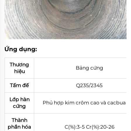
Ứng dụng:
Thương
Bảng cứng
hiệu
Tấm đế
Q235/2345
Lớp hàn
Phủ hợp kim crôm cao và cacbua c
cứng
Thành
phần hóa
C(%):3-5 Cr(%):20-26