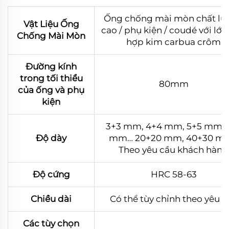
Ống chống mài mòn chất lư
Vật Liệu Ống
cao / phụ kiện / coudé với lớ
Chống Mài Mòn
hợp kim carbua crôm
Đường kính
trong tối thiểu
80mm
của ống và phụ
kiện
3+3 mm, 4+4 mm, 5+5 mm, 
Độ dày
mm… 20+20 mm, 40+30 mm
Theo yêu cầu khách hàng
Độ cứng
HRC 58-63
Chiều dài
Có thể tùy chỉnh theo yêu c
Các tùy chọn