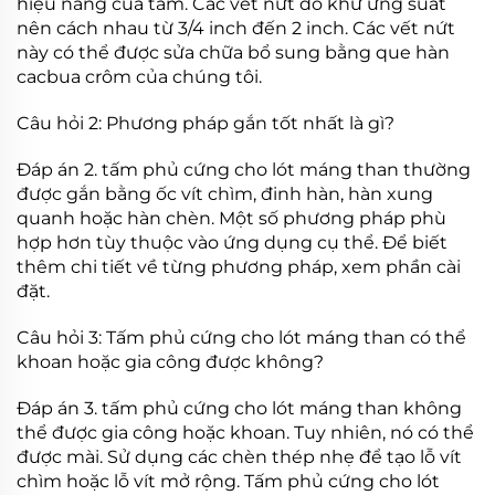
hiệu năng của tấm. Các vết nứt do khử ứng suất
nên cách nhau từ 3/4 inch đến 2 inch. Các vết nứt
này có thể được sửa chữa bổ sung bằng que hàn
cacbua crôm của chúng tôi.
Câu hỏi 2: Phương pháp gắn tốt nhất là gì?
Đáp án 2. tấm phủ cứng cho lót máng than thường
được gắn bằng ốc vít chìm, đinh hàn, hàn xung
quanh hoặc hàn chèn. Một số phương pháp phù
hợp hơn tùy thuộc vào ứng dụng cụ thể. Để biết
thêm chi tiết về từng phương pháp, xem phần cài
đặt.
Câu hỏi 3: Tấm phủ cứng cho lót máng than có thể
khoan hoặc gia công được không?
Đáp án 3. tấm phủ cứng cho lót máng than không
thể được gia công hoặc khoan. Tuy nhiên, nó có thể
được mài. Sử dụng các chèn thép nhẹ để tạo lỗ vít
chìm hoặc lỗ vít mở rộng. Tấm phủ cứng cho lót