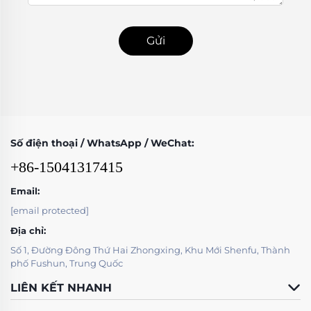
Gửi
Số điện thoại / WhatsApp / WeChat:
+86-15041317415
Email:
[email protected]
Địa chỉ:
Số 1, Đường Đông Thứ Hai Zhongxing, Khu Mới Shenfu, Thành
phố Fushun, Trung Quốc
LIÊN KẾT NHANH