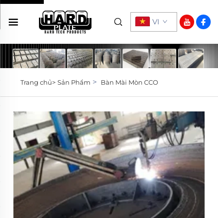
VI
>
Trang chủ>
Sản Phẩm
Bàn Mài Mòn CCO