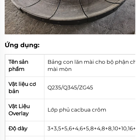
Ứng dụng:
Tên sản
Bảng con lăn mài cho bộ phận ch
phẩm
mài mòn
Vật liệu cơ
Q235/Q345/ZG45
bản
Vật Liệu
Lớp phủ cacbua crôm
Overlay
Độ dày
3+3,5+5,6+4,6+5,8+4,8+8,10+10,16+1