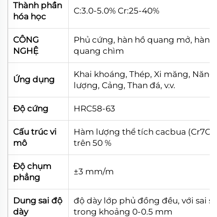
Thành phần
C:3.0-5.0% Cr:25-40%
hóa học
CÔNG
Phủ cứng, hàn hồ quang mở, hàn 
NGHỆ
quang chìm
Khai khoáng, Thép, Xi măng, Năng
Ứng dụng
lượng, Cảng, Than đá, v.v.
Độ cứng
HRC58-63
Cấu trúc vi
Hàm lượng thể tích cacbua (Cr7C3
mô
trên 50 %
Độ chụm
±3 mm/m
phẳng
Dung sai độ
độ dày lớp phủ đồng đều, với sai s
dày
trong khoảng 0-0.5 mm