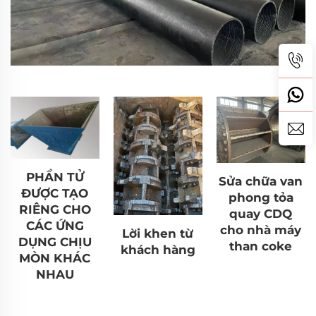
PHẦN TỬ
Sửa chữa van
ĐƯỢC TẠO
phong tỏa
RIÊNG CHO
quay CDQ
CÁC ỨNG
cho nhà máy
Lời khen từ
DỤNG CHỊU
than coke
khách hàng
MÒN KHÁC
NHAU