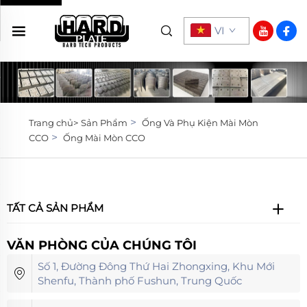
VI
>
Trang chủ>
Sản Phẩm
Ống Và Phụ Kiện Mài Mòn
>
CCO
Ống Mài Mòn CCO
TẤT CẢ SẢN PHẨM
VĂN PHÒNG CỦA CHÚNG TÔI
Số 1, Đường Đông Thứ Hai Zhongxing, Khu Mới
Shenfu, Thành phố Fushun, Trung Quốc