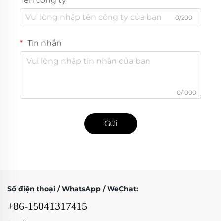
Tên công ty
0/200
Tin nhắn
0/1000
Gửi
Số điện thoại / WhatsApp / WeChat:
+86-15041317415