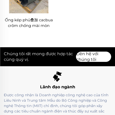
Ống kép phủ叠加 cacbua
crôm chống mài mòn
Chúng tôi rất mong được hợp tác
Liên hệ với
cùng quý vị.
chúng tôi
Lãnh đạo ngành
Được công nhận là Doanh nghiệp công nghệ cao của tỉnh
Liêu Ninh và Trung tâm Mẫu do Bộ Công nghiệp và Công
nghệ Thông tin (MIIT) chỉ định, chúng tôi góp phần xây
dựng các tiêu chuẩn ngành điện và thúc đẩy sự xuất sắc