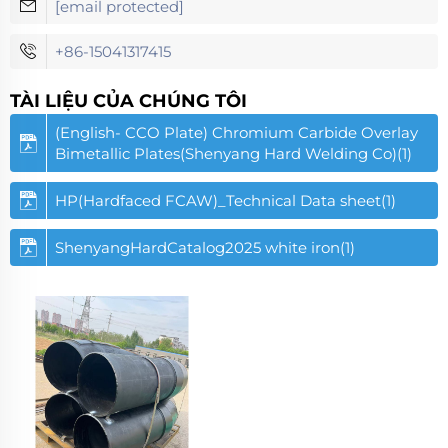
[email protected]
+86-15041317415
TÀI LIỆU CỦA CHÚNG TÔI
(English- CCO Plate) Chromium Carbide Overlay
Bimetallic Plates(Shenyang Hard Welding Co)(1)
HP(Hardfaced FCAW)_Technical Data sheet(1)
ShenyangHardCatalog2025 white iron(1)