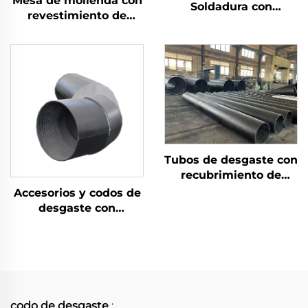
Mesa de molienda con
Soldadura con
revestimiento de
Recubrimiento de
soldadura de carburo
Carburo de Cromo
de cromo
Tubos de desgaste con
recubrimiento de
doble metal de
Accesorios y codos de
carburo de cromo
desgaste con
recubrimiento de
doble metal de
carburo de cromo
codo de desgaste
: