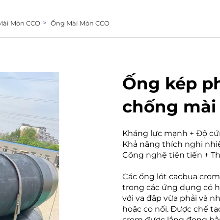
>
Mài Mòn CCO
Ống Mài Mòn CCO
Ống kép p
chống mài
Kháng lực mạnh + Độ cứn
Khả năng thích nghi nhi
Công nghệ tiên tiến + Th
Các ống lót cacbua cro
trong các ứng dụng có 
với va đập vừa phải và n
hoặc co nối. Được chế tạ
crom được lắng đọng b