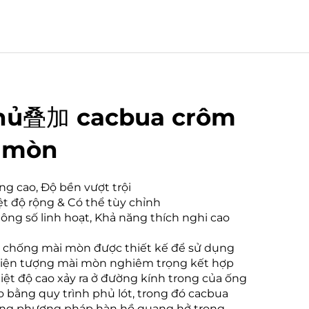
hủ叠加 cacbua crôm
 mòn
g cao, Độ bền vượt trội
ệt độ rộng & Có thể tùy chỉnh
ông số linh hoạt, Khả năng thích nghi cao
m chống mài mòn được thiết kế để sử dụng
hiện tượng mài mòn nghiêm trọng kết hợp
hiệt độ cao xảy ra ở đường kính trong của ống
o bằng quy trình phủ lót, trong đó cacbua
ằng phương pháp hàn hồ quang hở trong