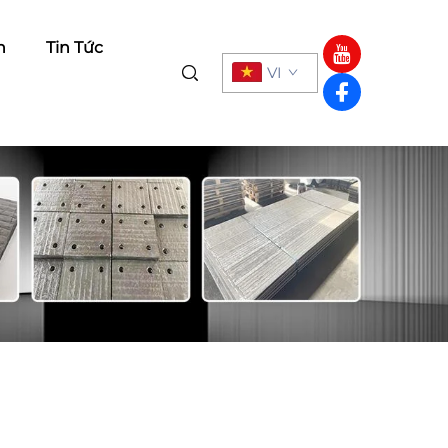
h
Tin Tức
VI