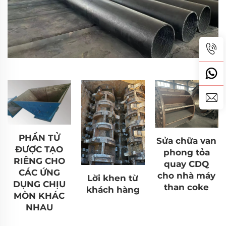
PHẦN TỬ
Sửa chữa van
ĐƯỢC TẠO
phong tỏa
RIÊNG CHO
quay CDQ
CÁC ỨNG
cho nhà máy
Lời khen từ
DỤNG CHỊU
than coke
khách hàng
MÒN KHÁC
NHAU