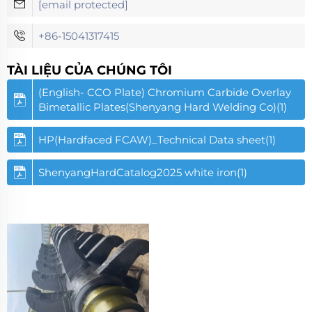
[email protected]
+86-15041317415
TÀI LIỆU CỦA CHÚNG TÔI
(English- CCO Plate) Chromium Carbide Overlay
Bimetallic Plates(Shenyang Hard Welding Co)(1)
HP(Hardfaced FCAW)_Technical Data sheet(1)
ShenyangHardCatalog2025 white iron(1)