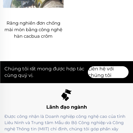
Răng nghiền đơn chống
mài mòn bằng công nghệ
hàn cacbua crôm
Chúng tôi rất mong được hợp tác
Liên hệ với
cùng quý vị.
chúng tôi
Lãnh đạo ngành
Được công nhận là Doanh nghiệp công nghệ cao của tỉnh
Liêu Ninh và Trung tâm Mẫu do Bộ Công nghiệp và Công
nghệ Thông tin (MIIT) chỉ định, chúng tôi góp phần xây