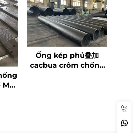
Ống kép phủ叠加
cacbua crôm chống
mài mòn
Chống
 Mặt
m