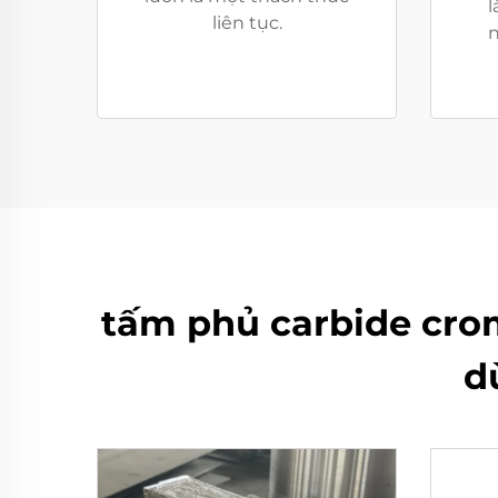
l
liên tục.
n
tấm phủ carbide cro
d