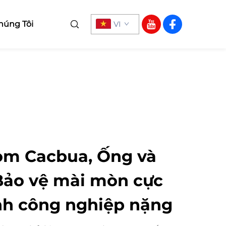
húng Tôi
VI
om Cacbua, Ống và
Bảo vệ mài mòn cực
nh công nghiệp nặng