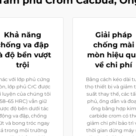
Tấm phủ Crom Cacbua, Ốn
Khả năng
Giải pháp
chống va đập
chống mài
à độ bền vượt
mòn hiệu qu
trội
về chi phí
hác với lớp phủ cứng
Bằng cách kéo dài t
òn, lớp phủ CrC được
thọ thiết bị và giảm 
i luyện của chúng tôi
suất thay thế, các t
(58–65 HRC) vẫn giữ
phủ, ống dẫn và đo
ược độ bền dưới tác
ống bằng hợp ki
động va đập, chống
carbide crom có th
ứt và bong tróc ngay
giảm chi phí bảo trì 
cả trong môi trường
thời gian dừng máy 