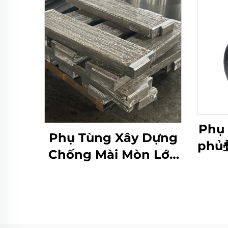
Phụ 
Phụ Tùng Xây Dựng
phủ
Chống Mài Mòn Lớp
c
Phủ Cacbua Crôm
(CCO)