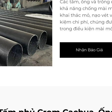
Các tấm, ống và trống
khả năng chống mài mòn
khai thác mỏ, nạo vét 
kiệm chi phí, chúng đượ
trong điều kiện mài mò
Nhận Báo Giá