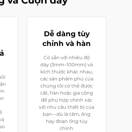
g và Cuộn dây
Dễ dàng tùy
chỉnh và hàn
ả
Có sẵn với nhiều độ
dày (3mm–100mm) và
kích thước khác nhau,
uổi
các sản phẩm phủ của
tần
chúng tôi có thể được
ấm
cắt, hàn hoặc gia công
ạn
để phù hợp chính xác
m
với nhu cầu thiết bị của
ể
bạn—dù là tấm, ống
và
hay đoạn ống tùy
so
chỉnh.