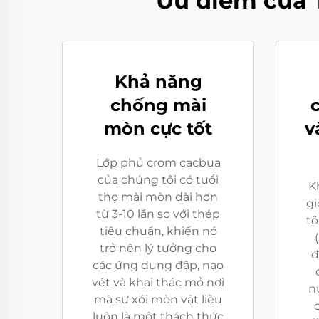
Ưu điểm của 
Khả năng
chống mài
mòn cực tốt
v
Lớp phủ crom cacbua
của chúng tôi có tuổi
K
thọ mài mòn dài hơn
gi
từ ​​3-10 lần so với thép
tô
tiêu chuẩn, khiến nó
trở nên lý tưởng cho
đ
các ứng dụng đập, nạo
vét và khai thác mỏ nơi
n
mà sự xói mòn vật liệu
luôn là một thách thức