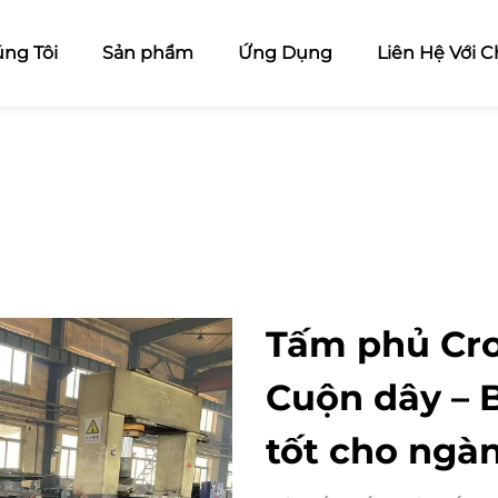
ng Tôi
Sản phẩm
Ứng Dụng
Liên Hệ Với C
Tấm phủ Cr
Cuộn dây – 
tốt cho ngà