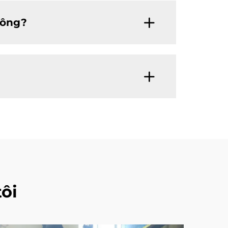
hông?
ôi