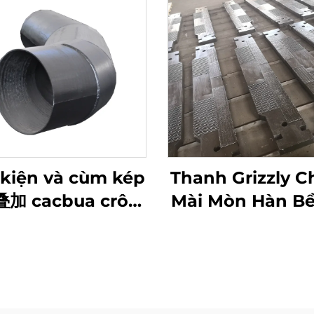
kiện và cùm kép
Thanh Grizzly 
叠加 cacbua crôm
Mài Mòn Hàn Bề
hống mài mòn
Cacbua Crô