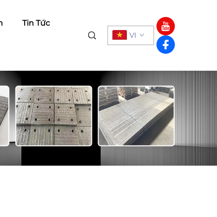
h
Tin Tức
VI