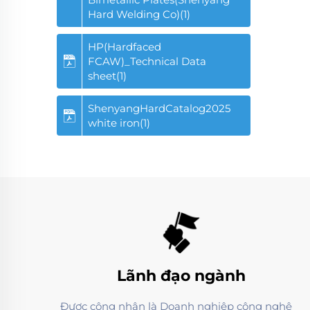
Hard Welding Co)(1)
HP(Hardfaced
FCAW)_Technical Data
sheet(1)
ShenyangHardCatalog2025
white iron(1)
Lãnh đạo ngành
Được công nhận là Doanh nghiệp công nghệ