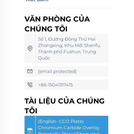
VĂN PHÒNG CỦA
CHÚNG TÔI
Số 1, Đường Đông Thứ Hai
Zhongxing, Khu Mới Shenfu,
Thành phố Fushun, Trung
Quốc
[email protected]
+86-15041317415
TÀI LIỆU CỦA CHÚNG
TÔI
(English- CCO Plate)
Chromium Carbide Overlay
Bimetallic Plates(Shenyang