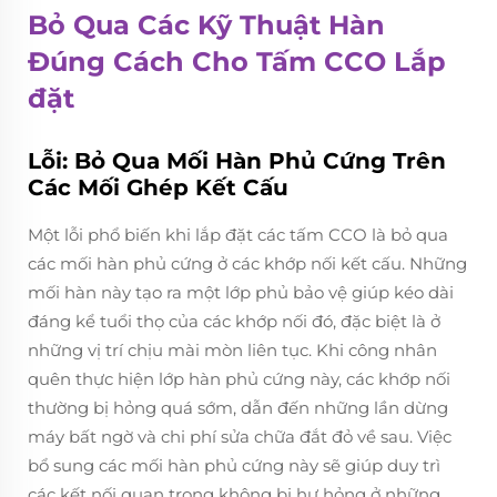
Bỏ Qua Các Kỹ Thuật Hàn
Đúng Cách Cho
Tấm CCO
Lắp
đặt
Lỗi: Bỏ Qua Mối Hàn Phủ Cứng Trên
Các Mối Ghép Kết Cấu
Một lỗi phổ biến khi lắp đặt các tấm CCO là bỏ qua
các mối hàn phủ cứng ở các khớp nối kết cấu. Những
mối hàn này tạo ra một lớp phủ bảo vệ giúp kéo dài
đáng kể tuổi thọ của các khớp nối đó, đặc biệt là ở
những vị trí chịu mài mòn liên tục. Khi công nhân
quên thực hiện lớp hàn phủ cứng này, các khớp nối
thường bị hỏng quá sớm, dẫn đến những lần dừng
máy bất ngờ và chi phí sửa chữa đắt đỏ về sau. Việc
bổ sung các mối hàn phủ cứng này sẽ giúp duy trì
các kết nối quan trọng không bị hư hỏng ở những