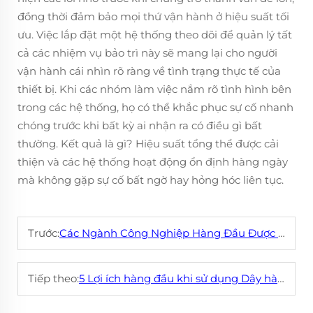
đồng thời đảm bảo mọi thứ vận hành ở hiệu suất tối
ưu. Việc lắp đặt một hệ thống theo dõi để quản lý tất
cả các nhiệm vụ bảo trì này sẽ mang lại cho người
vận hành cái nhìn rõ ràng về tình trạng thực tế của
thiết bị. Khi các nhóm làm việc nắm rõ tình hình bên
trong các hệ thống, họ có thể khắc phục sự cố nhanh
chóng trước khi bất kỳ ai nhận ra có điều gì bất
thường. Kết quả là gì? Hiệu suất tổng thể được cải
thiện và các hệ thống hoạt động ổn định hàng ngày
mà không gặp sự cố bất ngờ hay hỏng hóc liên tục.
Trước:
Các Ngành Công Nghiệp Hàng Đầu Được Lợi Từ Công Nghệ Wear Plate CCO
Tiếp theo:
5 Lợi ích hàng đầu khi sử dụng Dây hàn phủ cứng để bảo vệ chống mài mòn