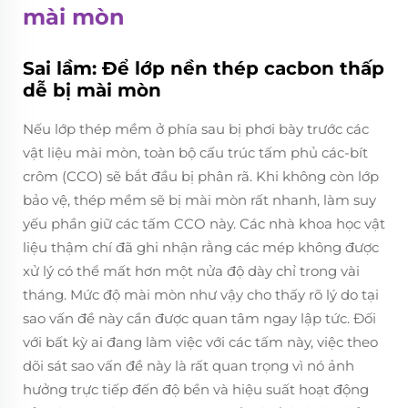
mài mòn
Sai lầm: Để lớp nền thép cacbon thấp
dễ bị mài mòn
Nếu lớp thép mềm ở phía sau bị phơi bày trước các
vật liệu mài mòn, toàn bộ cấu trúc tấm phủ các-bít
crôm (CCO) sẽ bắt đầu bị phân rã. Khi không còn lớp
bảo vệ, thép mềm sẽ bị mài mòn rất nhanh, làm suy
yếu phần giữ các tấm CCO này. Các nhà khoa học vật
liệu thậm chí đã ghi nhận rằng các mép không được
xử lý có thể mất hơn một nửa độ dày chỉ trong vài
tháng. Mức độ mài mòn như vậy cho thấy rõ lý do tại
sao vấn đề này cần được quan tâm ngay lập tức. Đối
với bất kỳ ai đang làm việc với các tấm này, việc theo
dõi sát sao vấn đề này là rất quan trọng vì nó ảnh
hưởng trực tiếp đến độ bền và hiệu suất hoạt động