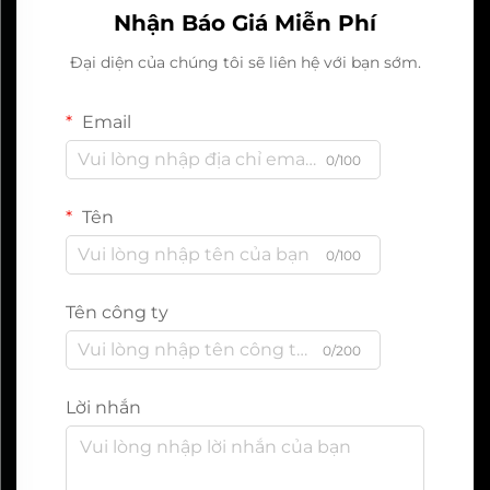
Nhận Báo Giá Miễn Phí
Đại diện của chúng tôi sẽ liên hệ với bạn sớm.
Email
0/100
Tên
0/100
Tên công ty
0/200
Lời nhắn