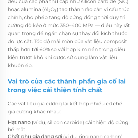
đều của các pha thứ cấp như silicon carbide (SiC)
hoặc alumina (Al₂O₃) tạo thành rào cản vi cấu trúc
chính, cho phép tăng độ cứng đồng thời duy trì
cường độ kéo ở mức 350–400 MPa — điều này rất
quan trọng để ngăn chặn sự thay đổi kích thước
do lực cắt. Tốc độ mài mòn của vật liệu composit
thấp hơn tới 60% so với hợp kim nền trong điều
kiện trượt khô khi được sử dụng làm vật liệu
khuôn ép.
Vai trò của các thành phần gia cố lai
trong việc cải thiện tính chất
Các vật liệu gia cường lai kết hợp nhiều cơ chế
gia cường khác nhau:
Hạt nano
(ví dụ, silicon carbide) cải thiện độ cứng
bề mặt.
Chất phụ gia dạng sợi
(ví dụ, ống nano carbon)