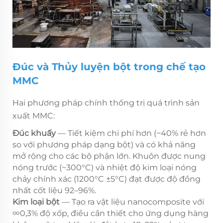
Đúc và Thủy luyện bột trong chế tạo
MMC
Hai phương pháp chính thống trị quá trình sản
xuất MMC:
Đúc khuấy
— Tiết kiệm chi phí hơn (~40% rẻ hơn
so với phương pháp dạng bột) và có khả năng
mở rộng cho các bộ phận lớn. Khuôn được nung
nóng trước (~300°C) và nhiệt độ kim loại nóng
chảy chính xác (1200°C ±5°C) đạt được độ đồng
nhất cốt liệu 92–96%.
Kim loại bột
— Tạo ra vật liệu nanocomposite với
∞0,3% độ xốp, điều cần thiết cho ứng dụng hàng