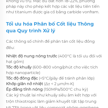
không vũ trụ. Mặc dù đắt hơn 18–22%, phương
pháp này cho phép kết hợp các vật liệu tiên tiến
như titanium được gia cố bằng carbide vonfram.
Tối ưu hóa Phân bố Cốt liệu Thông
qua Quy trình Xử lý
Các thông số chính để phân tán cốt liệu đồng
đều:
Nhiệt độ nung nóng trước
(400°C là tối ưu đối với
hạt gốm)
Tốc độ khuấy
(600–800 vòng/phút cho việc tích
hợp nanoparticle)
Tốc độ đông đặc
(<5°C/giây để tránh phân lớp)
Khớp giãn nở nhiệt
(Δ± < 2 µm/m·K)
Ép đẳng tĩnh nóng
(150MPa/500°C chu kỳ)
Các kỹ thuật lai như khuấy siêu âm kết hợp với
trộn thixotropic làm giảm khuyết tật tập trung
tới 73% trong vật liệu compozit nhôm-graphene.