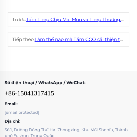
Trước:
Tấm Thép Chịu Mài Mòn và Thép Thường: Điểm Khác Biệt Là Gì?
Tiếp theo:
Làm thế nào mà Tấm CCO cải thiện tuổi thọ thiết bị trong môi trường mài mòn cao
Số điện thoại / WhatsApp / WeChat:
+86-15041317415
Email:
[email protected]
Địa chỉ:
Số 1, Đường Đông Thứ Hai Zhongxing, Khu Mới Shenfu, Thành
phố Fushun, Trung Quốc