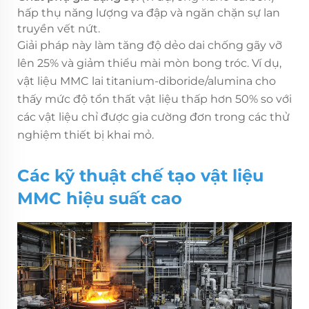
hấp thụ năng lượng va đập và ngăn chặn sự lan
truyền vết nứt.
Giải pháp này làm tăng độ dẻo dai chống gãy vỡ
lên 25% và giảm thiểu mài mòn bong tróc. Ví dụ,
vật liệu MMC lai titanium-diboride/alumina cho
thấy mức độ tổn thất vật liệu thấp hơn 50% so với
các vật liệu chỉ được gia cường đơn trong các thử
nghiệm thiết bị khai mỏ.
Các kỹ thuật chế tạo vật liệu
MMC hiệu suất cao