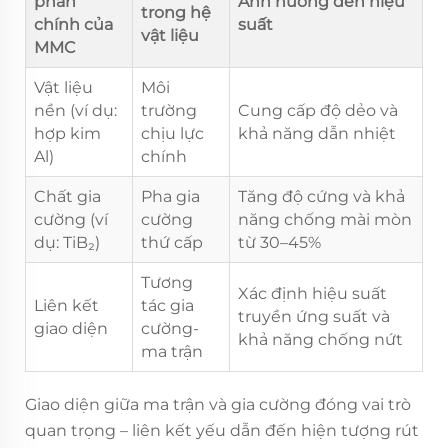
phần
Ảnh hưởng đến hiệu
trong hệ
chính của
suất
vật liệu
MMC
Vật liệu
Môi
nền (ví dụ:
trường
Cung cấp độ dẻo và
hợp kim
chịu lực
khả năng dẫn nhiệt
Al)
chính
Chất gia
Pha gia
Tăng độ cứng và khả
cường (ví
cường
năng chống mài mòn
dụ: TiB₂)
thứ cấp
từ 30–45%
Tương
Xác định hiệu suất
Liên kết
tác gia
truyền ứng suất và
giao diện
cường-
khả năng chống nứt
ma trận
Giao diện giữa ma trận và gia cường đóng vai trò
quan trọng – liên kết yếu dẫn đến hiện tượng rút