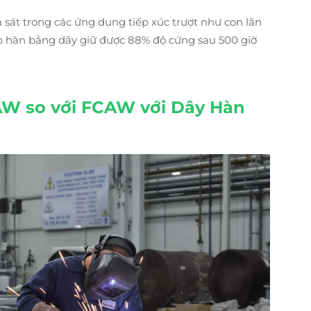
sát trong các ứng dụng tiếp xúc trượt như con lăn
ớp hàn bằng dây giữ được 88% độ cứng sau 500 giờ
AW so với FCAW với Dây Hàn