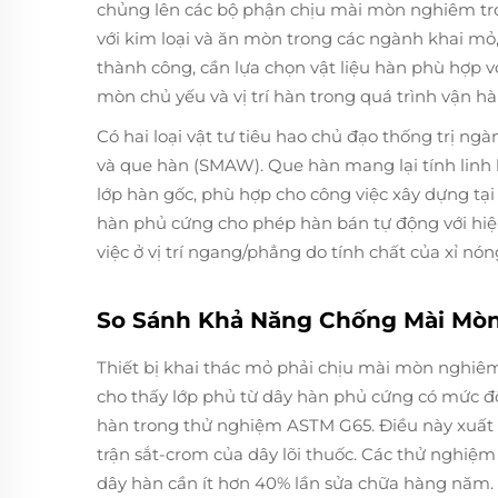
chủng lên các bộ phận chịu mài mòn nghiêm trọn
với kim loại và ăn mòn trong các ngành khai m
thành công, cần lựa chọn vật liệu hàn phù hợp v
mòn chủ yếu và vị trí hàn trong quá trình vận hà
Có hai loại vật tư tiêu hao chủ đạo thống trị n
và que hàn (SMAW). Que hàn mang lại tính linh h
lớp hàn gốc, phù hợp cho công việc xây dựng tại 
hàn phủ cứng cho phép hàn bán tự động với hiệ
việc ở vị trí ngang/phẳng do tính chất của xỉ nón
So Sánh Khả Năng Chống Mài Mòn
Thiết bị khai thác mỏ phải chịu mài mòn nghiêm
cho thấy lớp phủ từ dây hàn phủ cứng có mức đ
hàn trong thử nghiệm ASTM G65. Điều này xuất p
trận sắt-crom của dây lõi thuốc. Các thử nghiệ
dây hàn cần ít hơn 40% lần sửa chữa hàng năm.