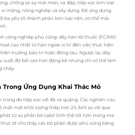
g, chống lại sự mài mòn, va đập, tiếp xúc kim loại
ỏ, xi măng, nông nghiệp và xây dựng. Để ứng dụng
ới ba yếu tố: thành phần kim loại nền, cơ chế mài
nh.
gành công nghiệp phủ cứng: dây hàn lõi thuốc (FCAW)
oạt cao nhất từ hàn ngoài vị trí đến việc thực hiện
hiện trường, bảo trì hoặc đóng tàu. Ngược lại, dây
u suất độ bồi cao hơn đáng kể nhưng chỉ có thể làm
g chảy.
 Trong Ứng Dụng Khai Thác Mỏ
 trọng do tiếp xúc với đá và quặng. Các nghiên cứu
ộ mất mát khối lượng thấp hơn 25-34% so với que
hát từ sự phân bố cabit tinh thể tốt hơn trong ma
m thực tế cho thấy các bộ phận được phủ cứng bằng