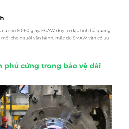
nh
ực cứ sau 50-60 giây. FCAW duy trì đặc tính hồ quang
ệt mỏi cho người vận hành, mặc dù SMAW vẫn có ưu
n phủ cứng trong bảo vệ dài