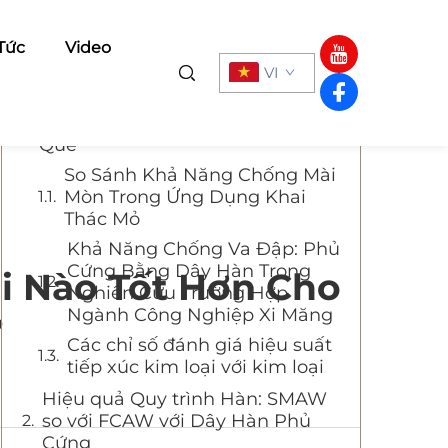
Mục Lục
 Tức
Video
VI
Các nguyên lý cơ bản của Dây
Hàn Chống Mài Mòn và Điện Cực
Que
So Sánh Khả Năng Chống Mài
Mòn Trong Ứng Dụng Khai
Thác Mỏ
Khả Năng Chống Va Đập: Phủ
Cứng Bằng Dây Hàn Trong
i Nào Tốt Hơn Cho
Nghiên Cứu Trường Hợp
Ngành Công Nghiệp Xi Măng
?
Các chỉ số đánh giá hiệu suất
tiếp xúc kim loại với kim loại
Hiệu quả Quy trình Hàn: SMAW
so với FCAW với Dây Hàn Phủ
Cứng