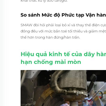
khai thác xử lý 500 tấn/giờ.
So sánh Mức độ Phức tạp Vận hà
SMAW đòi hỏi phải loại bỏ xỉ và thay thế điện c
đồng đều với mức bắn toé tối thiểu và giảm m
thế hơn trong hàn đứng/hàn trần.
Hiệu quả kinh tế của dây hà
hạn chống mài mòn