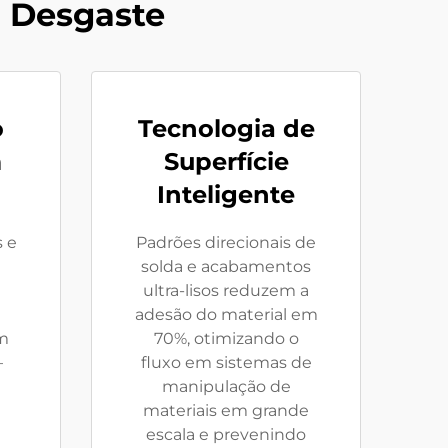
o Desgaste
o
Tecnologia de
m
Superfície
Inteligente
s e
Padrões direcionais de
solda e acabamentos
ultra-lisos reduzem a
adesão do material em
m
70%, otimizando o
–
fluxo em sistemas de
manipulação de
materiais em grande
escala e prevenindo