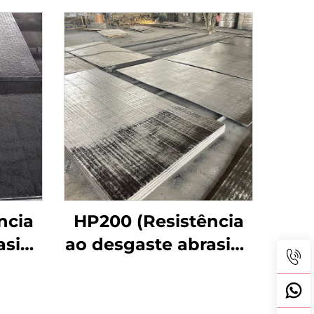
ncia
HP200 (Resistência
asivo
ao desgaste abrasivo
tura)
de impacto médio)