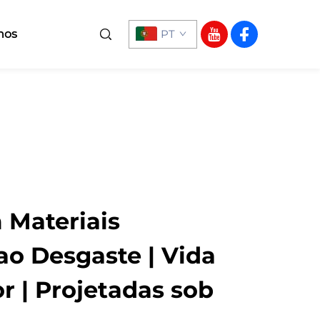
nos
PT
 Materiais
ao Desgaste | Vida
or | Projetadas sob