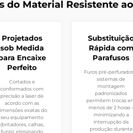
 do Material Resistente a
Projetados
Substituiçã
sob Medida
Rápida co
para Encaixe
Parafusos
Perfeito
Furos pré-perfurado
sistemas de
Cortados e
montagem
conformados com
padronizados
precisão a laser de
permitem trocas e
acordo com as
menos de 2 horas 
imensões exatas do
minimizando a
seu equipamento
interrupção da
(britadores, calhas,
produção durante
funis), eliminando