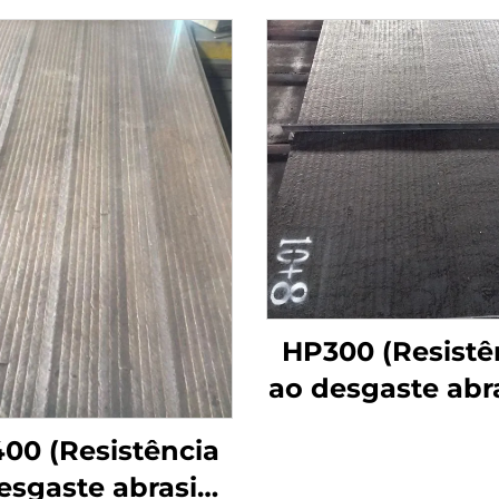
HP300 (Resistê
ao desgaste abr
em alta tempera
00 (Resistência
esgaste abrasivo