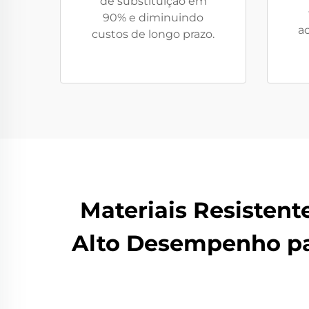
de substituição em
90% e diminuindo
a
custos de longo prazo.
Materiais Resistent
Alto Desempenho pa