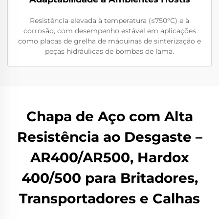
Resistência elevada à temperatura (≤750°C) e à
corrosão, com desempenho estável em aplicações
como placas de grelha de máquinas de sinterização e
peças hidráulicas de bombas de lama.
Chapa de Aço com Alta
Resistência ao Desgaste –
AR400/AR500, Hardox
400/500 para Britadores,
Transportadores e Calhas