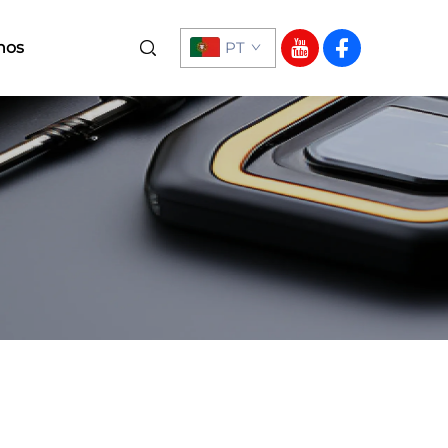
nos
PT