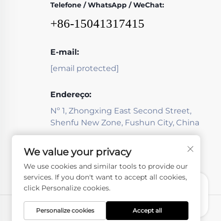
Telefone / WhatsApp / WeChat:
Índia, Nigéria, os Estados Unidos...
+86-15041317415
E-mail:
[email protected]
Endereço:
Nº 1, Zhongxing East Second Street,
Shenfu New Zone, Fushun City, China
We value your privacy
We use cookies and similar tools to provide our
services. If you don't want to accept all cookies,
click Personalize cookies.
Personalize cookies
Accept all