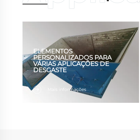
ELEMENTOS
PERSONALIZADOS PARA
VÁRIAS APLICAÇÕES DE
DESGASTE
Nossas placas de desgaste de carbeto de
Mais informações
cromo são amplamente utilizadas nos
setores de metalurgia, energia elétrica,
cimento, mineração e outras indústrias.
Além do mercado doméstico, os
produtos são exportados para o Canadá,
Austrália, Madagáscar, Coreia do Sul,