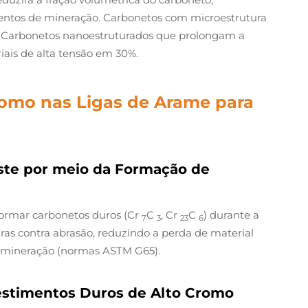
ntos de mineração. Carbonetos com microestrutura
e. Carbonetos nanoestruturados que prolongam a
iais de alta tensão em 30%.
romo nas Ligas de Arame para
aste por meio da Formação de
formar carbonetos duros (Cr
C
, Cr
C
) durante a
7
3
23
6
iras contra abrasão, reduzindo a perda de material
 mineração (normas ASTM G65).
estimentos Duros de Alto Cromo