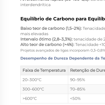
interdendrítica
Equilíbrio de Carbono para Equilí
Baixo teor de carbono (1,5–2%):
Tenacidade
mais elevadas
Intervalo ótimo (2,8–3,3%):
tenacidade de 
Alto teor de carbono (>4%):
Tenacidade <10
Projetos avançados de ligas incorporam 0,3–0,8%
Desempenho de Dureza Dependente da T
Faixa de Temperatura
Retenção de Dur
20–300°C
90–95%
300–600°C
70–85%
>600°C
<50%