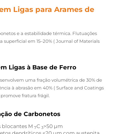
em Ligas para Arames de
onetos e a estabilidade térmica. Flutuações
 superficial em 15–20% (
Journal of Materials
m Ligas à Base de Ferro
desenvolvem uma fração volumétrica de 30% de
ência à abrasão em 40% (
Surface and Coatings
promove fratura frágil.
ação de Carbonetos
 blocantes M
C
>50 μm
7
3
etos dendríticos <20 μm com austenita