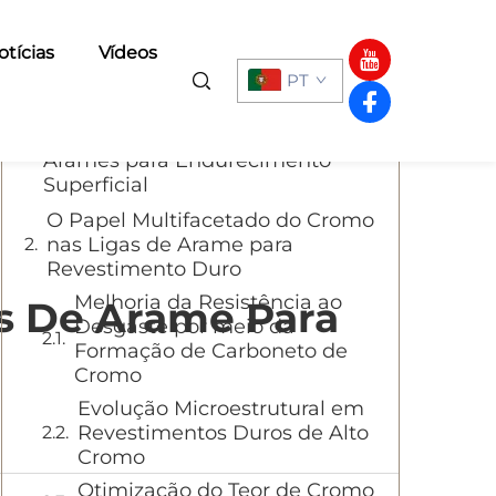
Sumário
otícias
Vídeos
PT
Impacto Fundamental dos
Elementos de Liga em Ligas de
Arames para Endurecimento
Superficial
O Papel Multifacetado do Cromo
nas Ligas de Arame para
Revestimento Duro
Melhoria da Resistência ao
s De Arame Para
Desgaste por meio da
Formação de Carboneto de
Cromo
Evolução Microestrutural em
Revestimentos Duros de Alto
Cromo
Otimização do Teor de Cromo