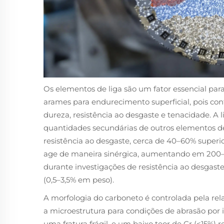
Os elementos de liga são um fator essencial par
arames para endurecimento superficial, pois co
dureza, resistência ao desgaste e tenacidade. A
quantidades secundárias de outros elementos de
resistência ao desgaste, cerca de 40–60% super
age de maneira sinérgica, aumentando em 200–
durante investigações de resistência ao desgast
(0,5–3,5% em peso).
A morfologia do carboneto é controlada pela rel
a microestrutura para condições de abrasão por 
uma fratura frágil, e um baixo teor de Cr (<15%) 