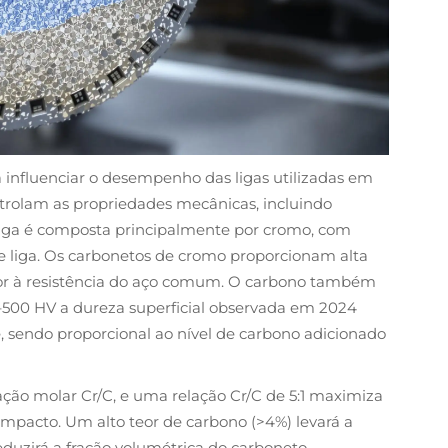
a influenciar o desempenho das ligas utilizadas em
ntrolam as propriedades mecânicas, incluindo
 liga é composta principalmente por cromo, com
 liga. Os carbonetos de cromo proporcionam alta
ior à resistência do aço comum. O carbono também
500 HV a dureza superficial observada em 2024
e, sendo proporcional ao nível de carbono adicionado
ação molar Cr/C, e uma relação Cr/C de 5:1 maximiza
impacto. Um alto teor de carbono (>4%) levará a
reduzirá a fração volumétrica do carboneto,