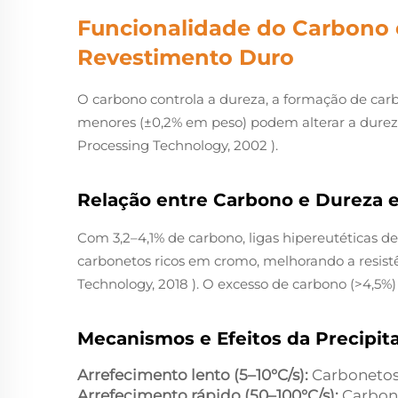
Funcionalidade do Carbono 
Revestimento Duro
O carbono controla a dureza, a formação de carb
menores (±0,2% em peso) podem alterar a dureza
Processing Technology, 2002
).
Relação entre Carbono e Dureza e
Com 3,2–4,1% de carbono, ligas hipereutéticas 
carbonetos ricos em cromo, melhorando a resist
Technology, 2018
). O excesso de carbono (>4,5%) 
Mecanismos e Efeitos da Precipit
Arrefecimento lento (5–10°C/s):
Carbonetos
Arrefecimento rápido (50–100°C/s):
Carbon