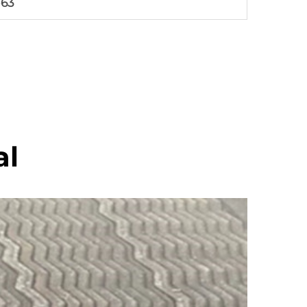
-63
al