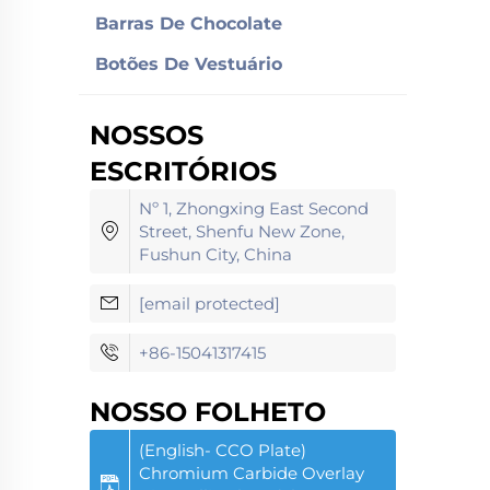
Barras De Chocolate
Botões De Vestuário
NOSSOS
ESCRITÓRIOS
Nº 1, Zhongxing East Second
Street, Shenfu New Zone,
Fushun City, China
[email protected]
+86-15041317415
NOSSO FOLHETO
(English- CCO Plate)
Chromium Carbide Overlay