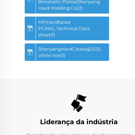
Bimetallic Plates(Shenyang
Hard Welding Co)(1)
HP(Hardfaced
FCAW)_Technical Data
sheet(1)
ShenyangHardCatalog2025
white iron(1)
Liderança da indústria