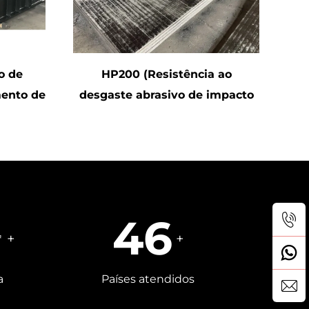
o de
HP200 (Resistência ao
ento de
desgaste abrasivo de impacto
CCO)
médio)
88
㎡ +
+
a
Países atendidos