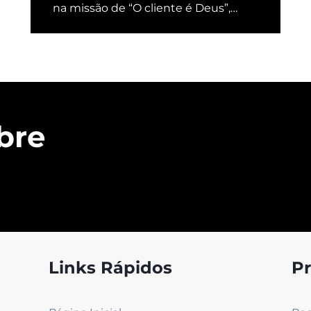
na missão de “O cliente é Deus”,
agimos com rápida resposta em
entrega rápida, serviço pós-venda e
produtos de alto custo-benefício,
ganhando muita boa reputação e
apreciação.
bre
Links Rápidos
P