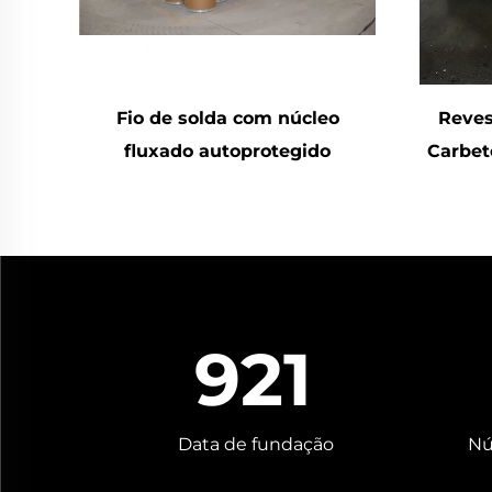
Fio de solda com núcleo
Reves
fluxado autoprotegido
Carbet
1772
Data de fundação
Nú