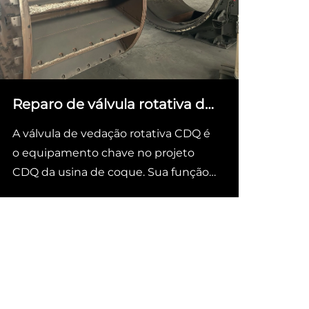
Reparo de válvula rotativa de
CDQ para usina de coque
A válvula de vedação rotativa CDQ é
o equipamento chave no projeto
CDQ da usina de coque. Sua função
é descarregar continuamente o
coque quantitativamente
descarregado pelo alimentador
vibratório em um estado fechado.
Ela não só pode descarregar
continuamente e
quantitativamente...