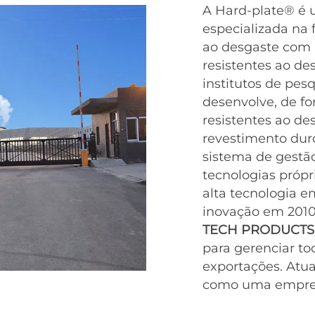
A Hard-plate® é 
especializada na 
ao desgaste com 
resistentes ao d
institutos de pes
desenvolve, de f
resistentes ao d
revestimento duro
sistema de gestã
tecnologias própr
alta tecnologia e
inovação em 2010.
TECH PRODUCTS 
para gerenciar to
exportações. Atu
como uma empres