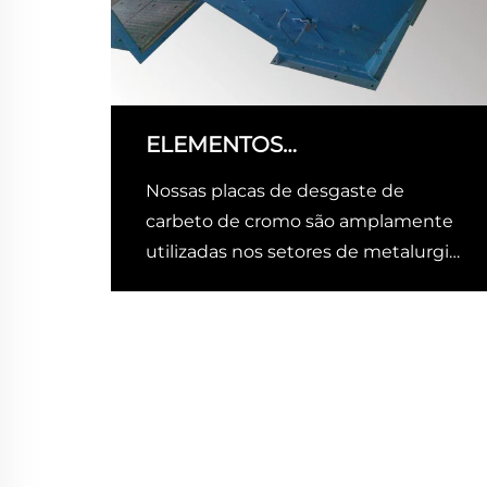
ELEMENTOS
PERSONALIZADOS PARA
Nossas placas de desgaste de
VÁRIAS APLICAÇÕES DE
carbeto de cromo são amplamente
DESGASTE
utilizadas nos setores de metalurgia,
energia elétrica, cimento, mineração
e outras indústrias. Além do
mercado doméstico, os produtos são
exportados para o Canadá, Austrália,
Madagáscar, Coreia do Sul, Índia,
Nigéria, os Estados Unidos...