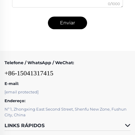
0/1000
Enviar
Telefone / WhatsApp / WeChat:
+86-15041317415
E-mail:
[email protected]
Endereço:
Nº 1, Zhongxing East Second Street, Shenfu New Zone, Fushun
City, China
LINKS RÁPIDOS