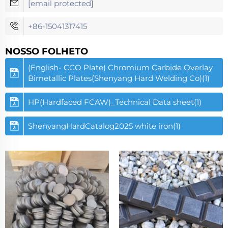
[email protected]
+86-15041317415
NOSSO FOLHETO
(English- CCO Plate) Chromium Carbide Overlay
Bimetallic Plates(Shenyang Hard Welding Co)(1)
HP(Hardfaced FCAW)_Technical Data sheet(1)
ShenyangHardCatalog2025 white iron(1)