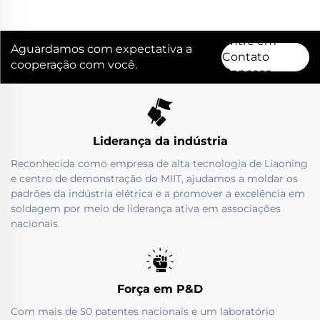
Entre em
Aguardamos com expectativa a
Contato
cooperação com você.
Conosco
Liderança da indústria
Reconhecida como empresa de alta tecnologia de Liaoning
e centro de demonstração do MIIT, ajudamos a moldar os
padrões da indústria elétrica e a promover a excelência em
soldagem por meio de liderança ativa em associações
nacionais.
Força em P&D
Com mais de 50 patentes nacionais e um laboratório