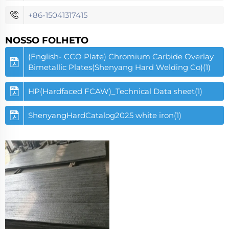
+86-15041317415
NOSSO FOLHETO
(English- CCO Plate) Chromium Carbide Overlay
Bimetallic Plates(Shenyang Hard Welding Co)(1)
HP(Hardfaced FCAW)_Technical Data sheet(1)
ShenyangHardCatalog2025 white iron(1)