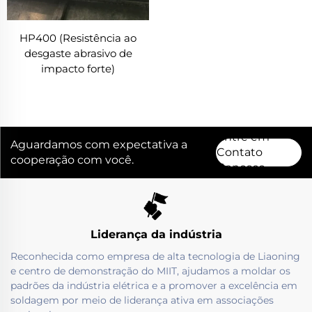
HP400 (Resistência ao
desgaste abrasivo de
impacto forte)
Entre em
Aguardamos com expectativa a
Contato
cooperação com você.
Conosco
Liderança da indústria
Reconhecida como empresa de alta tecnologia de Liaoning
e centro de demonstração do MIIT, ajudamos a moldar os
padrões da indústria elétrica e a promover a excelência em
soldagem por meio de liderança ativa em associações