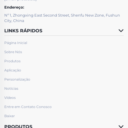
Endereço:
Nº 1, Zhongxing East Second Street, Shenfu New Zone, Fushun
City, China
LINKS RÁPIDOS
Página Inicial
Sobre Nós
Produtos
Aplicação
Personalização
Notícias
Vídeos
Entre em Contato Conosco
Baixar
PRODUTOS