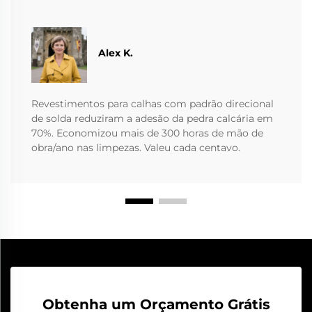
Alex K.
Revestimentos para calhas com padrão direcional
de solda reduziram a adesão da pedra calcária em
70%. Economizou mais de 300 horas de mão de
obra/ano nas limpezas. Valeu cada centavo.
Obtenha um Orçamento Grátis