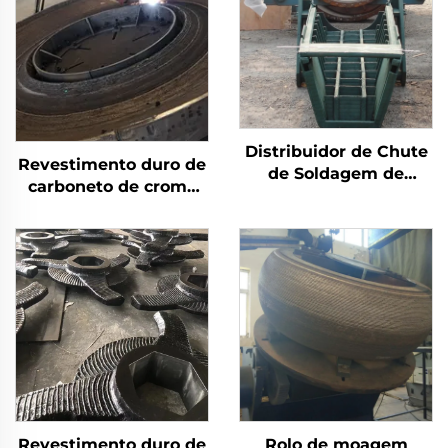
Distribuidor de Chute
Revestimento duro de
de Soldagem de
carboneto de cromo
Revestimento Duro de
por solda com
Carbeto de Cromo
desgaste na mesa de
moagem
Revestimento duro de
Rolo de moagem