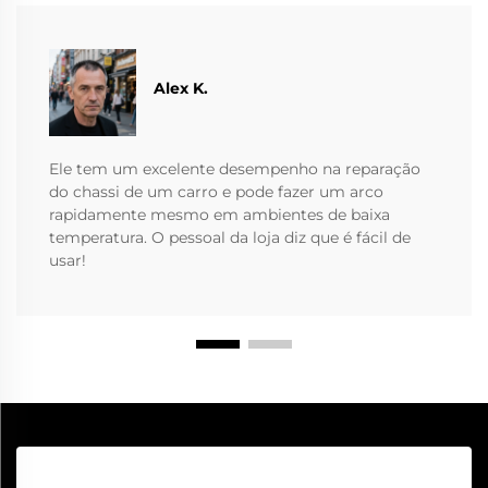
Alex K.
Ele tem um excelente desempenho na reparação
do chassi de um carro e pode fazer um arco
rapidamente mesmo em ambientes de baixa
temperatura. O pessoal da loja diz que é fácil de
usar!