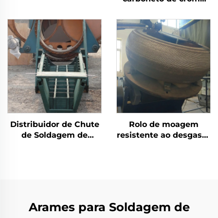
moagem
por solda com
desgaste no silo de
carvão
Distribuidor de Chute
Rolo de moagem
de Soldagem de
resistente ao desgaste
Revestimento Duro de
com revestimento de
Carbeto de Cromo
solda de carbeto de
crômio
Arames para Soldagem de