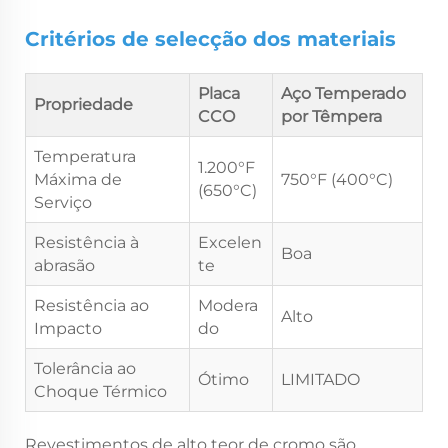
Critérios de selecção dos materiais
Placa
Aço Temperado
Propriedade
CCO
por Têmpera
Temperatura
1.200°F
Máxima de
750°F (400°C)
(650°C)
Serviço
Resistência à
Excelen
Boa
abrasão
te
Resistência ao
Modera
Alto
Impacto
do
Tolerância ao
Ótimo
LIMITADO
Choque Térmico
Revestimentos de alto teor de cromo são