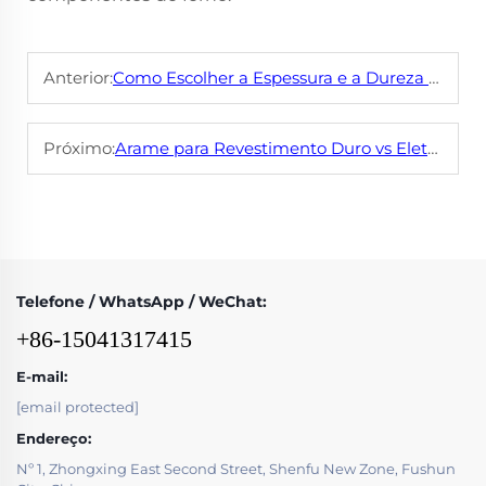
Anterior:
Como Escolher a Espessura e a Dureza Adequadas para uma Chapa CCO
Próximo:
Arame para Revestimento Duro vs Eletrodos Revestidos: Qual é Melhor para Proteção contra Desgaste?
Telefone / WhatsApp / WeChat:
+86-15041317415
E-mail:
[email protected]
Endereço:
Nº 1, Zhongxing East Second Street, Shenfu New Zone, Fushun