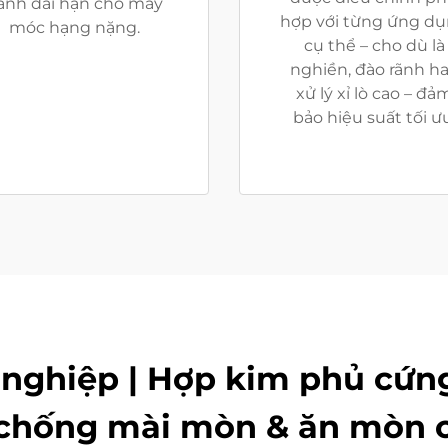
ành dài hạn cho máy
hợp với từng ứng d
móc hạng nặng.
cụ thể – cho dù là
nghiền, đào rãnh h
xử lý xỉ lò cao – đả
bảo hiệu suất tối ưu
nghiệp | Hợp kim phủ cứng
chống mài mòn & ăn mòn c