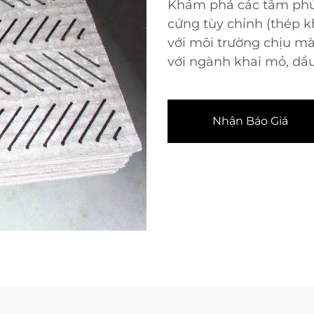
Khám phá các tấm phủ 
cứng tùy chỉnh (thép k
với môi trường chịu m
với ngành khai mỏ, dầ
Nhận Báo Giá