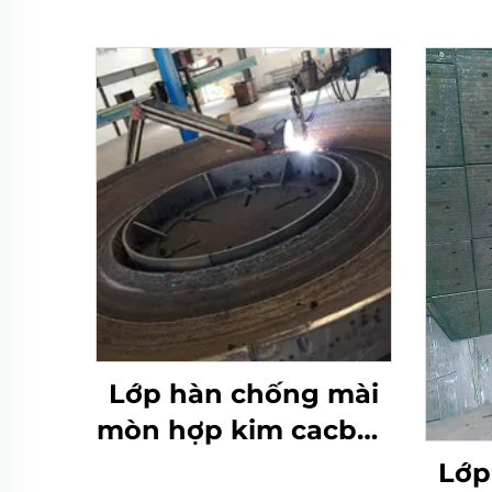
Lớp hàn chống mài
mòn hợp kim cacbua
crôm bàn nghiền
Lớp