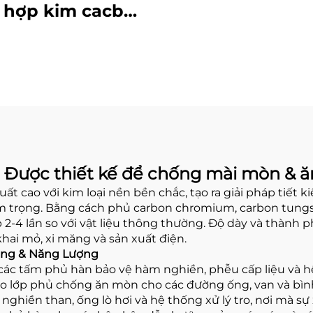
hợp kim cacbua
rôm bồn than
 Được thiết kế để chống mài mòn & ă
t cao với kim loại nền bền chắc, tạo ra giải pháp tiết 
m trọng. Bằng cách phủ carbon chromium, carbon tungs
p 2-4 lần so với vật liệu thông thường. Độ dày và thành
khai mỏ, xi măng và sản xuất điện.
ặng & Năng Lượng
 các tấm phủ hàn bảo vệ hàm nghiền, phễu cấp liệu và 
 lớp phủ chống ăn mòn cho các đường ống, van và bình
iền than, ống lò hơi và hệ thống xử lý tro, nơi mà sự x