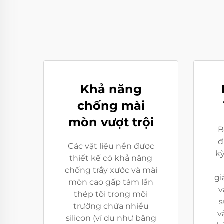
Khả năng
chống mài
mòn vượt trội
B
đ
Các vật liệu nền được
kỳ
thiết kế có khả năng
chống trầy xước và mài
gi
mòn cao gấp tám lần
v
thép tôi trong môi
s
trường chứa nhiều
v
silicon (ví dụ như băng