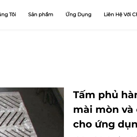
ng Tôi
Sản phẩm
Ứng Dụng
Liên Hệ Với C
Tấm phủ hàn
mài mòn và
cho ứng dụn