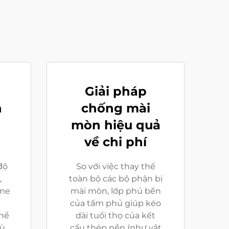
à
Giải pháp
n
chống mài
mòn hiệu quả
về chi phí
độ
So với việc thay thế
,
toàn bộ các bộ phận bị
ome
mài mòn, lớp phủ bền
của tấm phủ giúp kéo
thể
dài tuổi thọ của kết
hù
cấu thép nền (như vật