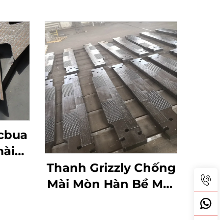
cbua
ài
Thanh Grizzly Chống
Mài Mòn Hàn Bề Mặt
Cacbua Crôm