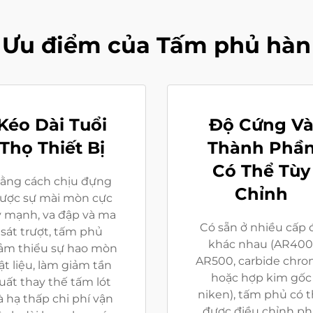
Ưu điểm của Tấm phủ hàn
Kéo Dài Tuổi
Độ Cứng V
Thọ Thiết Bị
Thành Phầ
Có Thể Tùy
ằng cách chịu đựng
Chỉnh
ược sự mài mòn cực
 mạnh, va đập và ma
Có sẵn ở nhiều cấp 
sát trượt, tấm phủ
khác nhau (AR400
ảm thiểu sự hao mòn
AR500, carbide chr
ật liệu, làm giảm tần
hoặc hợp kim gốc
uất thay thế tấm lót
niken), tấm phủ có 
à hạ thấp chi phí vận
được điều chỉnh p