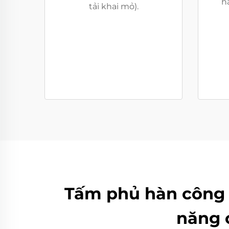
h
tải khai mỏ).
Tấm phủ hàn công 
năng 