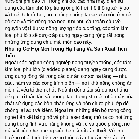
40% chi phí bảo trì. Trong khi đó, các nhà máy điện sử
dụng các tấm phủ lớp trong ống lò hơi, hệ thống xử lý tro
và thiết bị khử bụi, nơi chúng chống lại sự xói mòn ở nhiệt
độ cao và tác động hóa học. Khi nhu cầu toàn cầu về
nguyên vật liệu và năng lượng tiếp tục tăng, các tấm kim
loại phủ lớp sẽ được áp dụng ngày càng rộng rãi trong
những ứng dụng chịu mài mòn cao này.
Những Cơ Hội Mới Trong Hạ Tầng Và Sản Xuất Tiên
Tiến
Ngoài các ngành công nghiệp nặng truyền thống, các tấm
kim loại phủ lớp (cladded plates) đang ngày càng được
ứng dụng rộng rãi trong các dự án cơ sở hạ tầng — như
cầu, hầm và các công trình biển — nơi khả năng chống ăn
mòn là yếu tố then chốt. Ngành đóng tàu sử dụng chúng
để gia cố thân tàu và boong tàu, trong khi các nhà máy hóa
chất sử dụng các bồn phản ứng và bồn chứa phủ lớp để
chống lại axit và kiềm. Ngoài ra, những tiến bộ trong công
nghệ liên kết bằng nổ và phủ laser đang mở ra cơ hội ứng
dụng trong lĩnh vực hàng không vũ trụ và quốc phòng, nơi
mà vật liệu nhẹ nhưng siêu bền là rất cần thiết. Với xu
hướng phát triển bền vững thúc đẩy nhu cầu về các bộ