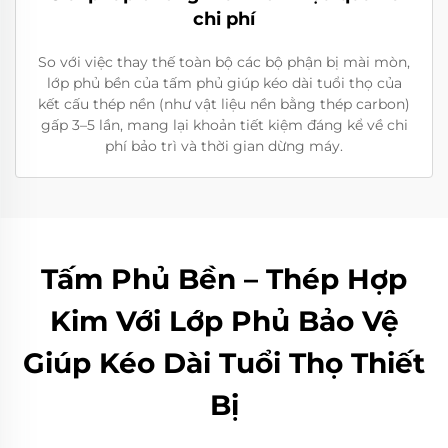
chi phí
So với việc thay thế toàn bộ các bộ phận bị mài mòn,
lớp phủ bền của tấm phủ giúp kéo dài tuổi thọ của
kết cấu thép nền (như vật liệu nền bằng thép carbon)
gấp 3–5 lần, mang lại khoản tiết kiệm đáng kể về chi
phí bảo trì và thời gian dừng máy.
Tấm Phủ Bền – Thép Hợp
Kim Với Lớp Phủ Bảo Vệ
Giúp Kéo Dài Tuổi Thọ Thiết
Bị