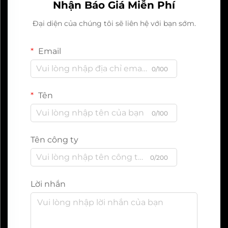
Nhận Báo Giá Miễn Phí
Đại diện của chúng tôi sẽ liên hệ với bạn sớm.
Email
0/100
Tên
0/100
Tên công ty
0/200
Lời nhắn