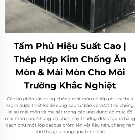
Tấm Phủ Hiệu Suất Cao |
Thép Hợp Kim Chống Ăn
Mòn & Mài Mòn Cho Môi
Trường Khắc Nghiệt
Các bộ phận xây dựng chống mài mòn có lớp phủ cacbua
crôm được thiết kế để cung cấp sự bảo vệ vượt trội chống
lại sự mài mòn và ma sát trong các ứng dụng có mức độ
mài mòn cao. Những bộ phận này thường được tạo ra bằng
cách phủ một lớp cacbua crôm lên vật liệu nền, chẳng hạn
như thép, sử dụng quy trình hàn.