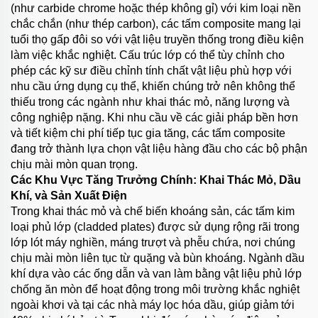
(như carbide chrome hoặc thép không gỉ) với kim loại nền
chắc chắn (như thép carbon), các tấm composite mang lại
tuổi thọ gấp đôi so với vật liệu truyền thống trong điều kiện
làm việc khắc nghiệt. Cấu trúc lớp có thể tùy chỉnh cho
phép các kỹ sư điều chỉnh tính chất vật liệu phù hợp với
nhu cầu ứng dụng cụ thể, khiến chúng trở nên không thể
thiếu trong các ngành như khai thác mỏ, năng lượng và
công nghiệp nặng. Khi nhu cầu về các giải pháp bền hơn
và tiết kiệm chi phí tiếp tục gia tăng, các tấm composite
đang trở thành lựa chọn vật liệu hàng đầu cho các bộ phận
chịu mài mòn quan trọng.
Các Khu Vực Tăng Trưởng Chính: Khai Thác Mỏ, Dầu
Khí, và Sản Xuất Điện
Trong khai thác mỏ và chế biến khoáng sản, các tấm kim
loại phủ lớp (cladded plates) được sử dụng rộng rãi trong
lớp lót máy nghiền, máng trượt và phễu chứa, nơi chúng
chịu mài mòn liên tục từ quặng và bùn khoáng. Ngành dầu
khí dựa vào các ống dẫn và van làm bằng vật liệu phủ lớp
chống ăn mòn để hoạt động trong môi trường khắc nghiệt
ngoài khơi và tại các nhà máy lọc hóa dầu, giúp giảm tới