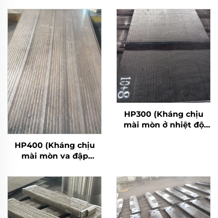
HP300 (Kháng chịu
mài mòn ở nhiệt độ
cao)
HP400 (Kháng chịu
mài mòn va đập
mạnh)