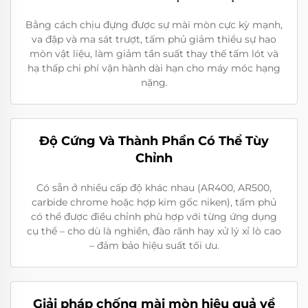
Bằng cách chịu đựng được sự mài mòn cực kỳ mạnh,
va đập và ma sát trượt, tấm phủ giảm thiểu sự hao
mòn vật liệu, làm giảm tần suất thay thế tấm lót và
hạ thấp chi phí vận hành dài hạn cho máy móc hạng
nặng.
Độ Cứng Và Thành Phần Có Thể Tùy
Chỉnh
Có sẵn ở nhiều cấp độ khác nhau (AR400, AR500,
carbide chrome hoặc hợp kim gốc niken), tấm phủ
có thể được điều chỉnh phù hợp với từng ứng dụng
cụ thể – cho dù là nghiền, đào rãnh hay xử lý xỉ lò cao
– đảm bảo hiệu suất tối ưu.
Giải pháp chống mài mòn hiệu quả về