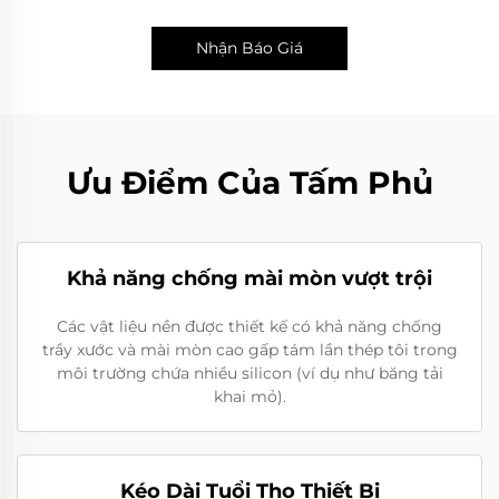
Nhận Báo Giá
Ưu Điểm Của Tấm Phủ
Khả năng chống mài mòn vượt trội
Các vật liệu nền được thiết kế có khả năng chống
trầy xước và mài mòn cao gấp tám lần thép tôi trong
môi trường chứa nhiều silicon (ví dụ như băng tải
khai mỏ).
Kéo Dài Tuổi Thọ Thiết Bị