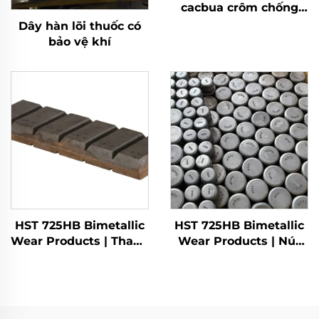
cacbua crôm chống
mài mòn
Dây hàn lõi thuốc có
bảo vệ khí
HST 725HB Bimetallic
HST 725HB Bimetallic
Wear Products | Thanh
Wear Products | Nút
chocky
mòn