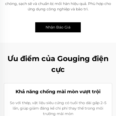
chóng, sạch sẽ và chuẩn bị mối hàn hiệu quả. Phù hợp cho
ứng dụng công nghiệp và bảo trì.
Nhận Báo Giá
Ưu điểm của Gouging điện
cực
Khả năng chống mài mòn vượt trội
So với thép, vật liệu siêu cứng có tuổi thọ dài gấp 2–5
lần, giúp giảm đáng kể chi phí thay thế trong môi
trường mài mòn