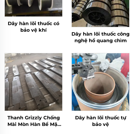
Dây hàn lõi thuốc có
bảo vệ khí
Dây hàn lõi thuốc công
nghệ hồ quang chìm
Thanh Grizzly Chống
Dây hàn lõi thuốc tự
Mài Mòn Hàn Bề Mặt
bảo vệ
Cacbua Crôm