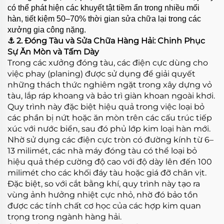
có thể phát hiện các khuyết tật tiềm ẩn trong nhiều mối
hàn, tiết kiệm 50–70% thời gian sửa chữa lại trong các
xưởng gia công nặng.
⚓ 2. Đóng Tàu và Sửa Chữa Hàng Hải: Chinh Phục
Sự Ăn Mòn và Tấm Dày
Trong các xưởng đóng tàu, các điện cực dùng cho
việc phay (planing) được sử dụng để giải quyết
những thách thức nghiêm ngặt trong xây dựng vỏ
tàu, lắp ráp khoang và bảo trì giàn khoan ngoài khơi.
Quy trình này đặc biệt hiệu quả trong việc loại bỏ
các phần bị nứt hoặc ăn mòn trên các cấu trúc tiếp
xúc với nước biển, sau đó phủ lớp kim loại hàn mới.
Nhờ sử dụng các điện cực tròn có đường kính từ 6–
13 milimét, các nhà máy đóng tàu có thể loại bỏ
hiệu quả thép cường độ cao với độ dày lên đến 100
milimét cho các khối đáy tàu hoặc giá đỡ chân vịt.
Đặc biệt, so với cắt bằng khí, quy trình này tạo ra
vùng ảnh hưởng nhiệt cực nhỏ, nhờ đó bảo tồn
được các tính chất cơ học của các hợp kim quan
trọng trong ngành hàng hải.