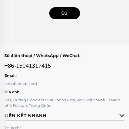
Gửi
Số điện thoại / WhatsApp / WeChat:
+86-15041317415
Email:
[email protected]
Địa chỉ:
Số 1, Đường Đông Thứ Hai Zhongxing, Khu Mới Shenfu, Thành
phố Fushun, Trung Quốc
LIÊN KẾT NHANH
Trang chủ