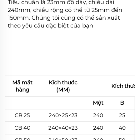
Tiêu chuẩn là 23mm độ dày, chiều dài
240mm, chiều rộng có thể từ 25mm đến
150mm. Chúng tôi cũng có thể sản xuất
theo yêu cầu đặc biệt của bạn
Mã mặt
Kích thước
Kích thướ
hàng
(MM)
Một
B
CB 25
240×25×23
240
25
CB 40
240×40×23
240
40