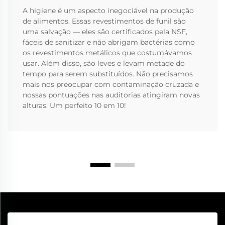
A higiene é um aspecto inegociável na produção
de alimentos. Essas revestimentos de funil são
uma salvação — eles são certificados pela NSF,
fáceis de sanitizar e não abrigam bactérias como
os revestimentos metálicos que costumávamos
usar. Além disso, são leves e levam metade do
tempo para serem substituídos. Não precisamos
mais nos preocupar com contaminação cruzada e
nossas pontuações nas auditorias atingiram novas
alturas. Um perfeito 10 em 10!