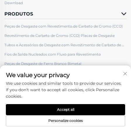
Download
PRODUTOS
Peças de Desgaste com Revestimento de Carbeto de Cromo (CCO)
Revestimento de Carbeto de Cromo (CCO) Placas de Desgaste
Tubos e Acessórios de Desgaste com Revestimento de Carbeto de Cromo (CCO)
Fios de Solda Nucleados com Fluxo para Revestimento
Peças de Desgaste de Ferro Branco Bimetal
We value your privacy
We use cookies and similar tools to provide our services.
If you don't want to accept all cookies, click Personalize
cookies.
Siga-nos
Accept all
Direitos Autorais © Shenyang Hard Welding Surface Engineering Co.,
ltd. -
Política de privacidade
Personalize cookies
Página Inicial
Produtos
Contate-nos
INÍCIO