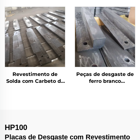
Revestimento de
Carbeto de Cromo
Carbeto de Cromo
(CCO)
Revestimento de
Peças de desgaste de
Solda com Carbeto de
ferro branco
Cromo para Desgaste
bimetálico
de Barras Grizzly
HP100
Placas de Desgaste com Revestimento