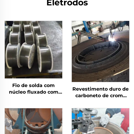
Elétrodos
Fio de solda com
Revestimento duro de
núcleo fluxado com
carboneto de cromo
escudo a gás
por solda com
desgaste na mesa de
moagem