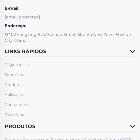
E-mail:
[email protected]
Endereço:
Nº 1, Zhongxing East Second Street, Shenfu New Zone, Fushun
City, China
LINKS RÁPIDOS
Página Inicial
Sobre Nós
Produtos
Aplicação
Contacte-nos
Download
PRODUTOS
Peças de Desgaste com Revestimento de Carbeto de Cromo (CCO)