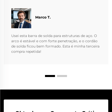
Marco T.
Usei esta barra de solda para estruturas de aço. O
arco é estável e com forte penetração, e o cordão
de solda ficou bem formado. Esta é minha terceira
compra repetida!