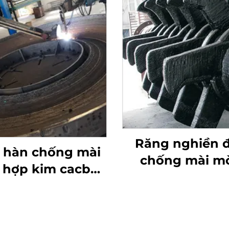
Răng nghiền 
 hàn chống mài
chống mài m
hợp kim cacbua
bằng công nghệ
ôm bàn nghiền
cacbua crô