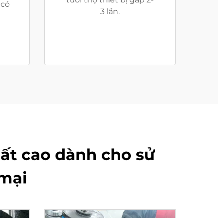
 có
3 lần.
ất cao dành cho sử
mại