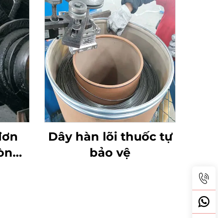
đơn
Dây hàn lõi thuốc tự
òn
bảo vệ
 hàn
m