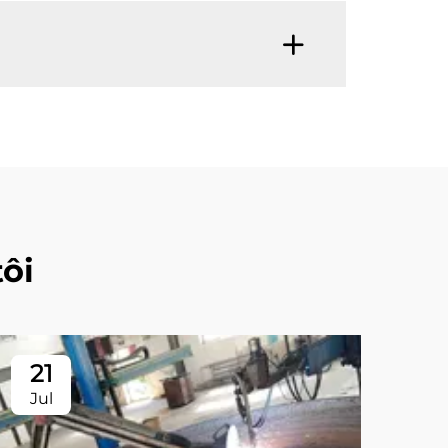
ôi
21
2
Jul
Ju