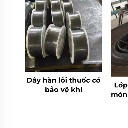
Dây hàn lõi thuốc có
Lớp
bảo vệ khí
mòn 
cr