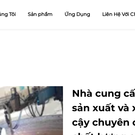
ng Tôi
Sản phẩm
Ứng Dụng
Liên Hệ Với C
Nhà cung cấ
sản xuất và 
cậy chuyên 