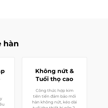
e hàn
ắp
Không nứt &
ễ
Tuổi thọ cao
Công thức hợp kim
tiên tiến đảm bảo mối
ảy
hàn không nứt, kéo dài
iêu
tuổi thọ thiết bị gấp 2-