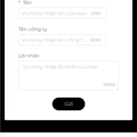
Tên
0/100
Tên công ty
0/200
Lời nhắn
0/1000
Gửi