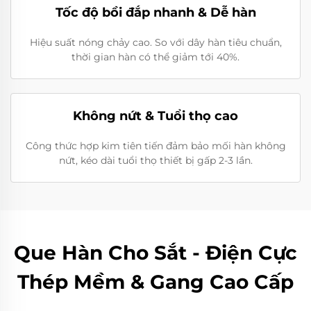
Tốc độ bồi đắp nhanh & Dễ hàn
Hiệu suất nóng chảy cao. So với dây hàn tiêu chuẩn,
thời gian hàn có thể giảm tới 40%.
Không nứt & Tuổi thọ cao
Công thức hợp kim tiên tiến đảm bảo mối hàn không
nứt, kéo dài tuổi thọ thiết bị gấp 2-3 lần.
Que Hàn Cho Sắt - Điện Cực
Thép Mềm & Gang Cao Cấp