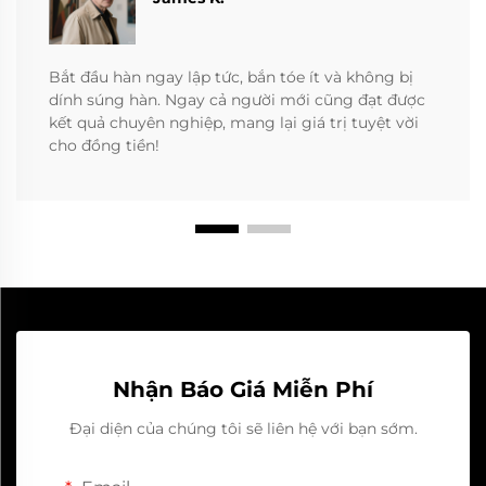
Bắt đầu hàn ngay lập tức, bắn tóe ít và không bị
dính súng hàn. Ngay cả người mới cũng đạt được
kết quả chuyên nghiệp, mang lại giá trị tuyệt vời
cho đồng tiền!
Nhận Báo Giá Miễn Phí
Đại diện của chúng tôi sẽ liên hệ với bạn sớm.