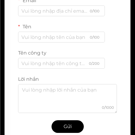
Email
0/100
Tên
0/100
Tên công ty
0/200
Lời nhắn
0/1000
Gửi