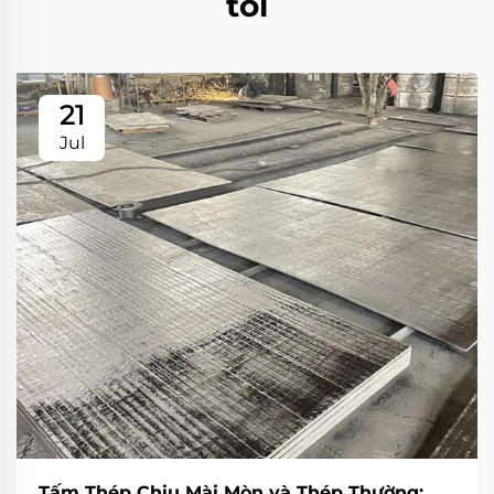
tôi
21
Jul
Tấm Thép Chịu Mài Mòn và Thép Thường: