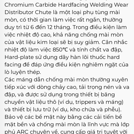
Chromium Carbide Hardfacing Welding Wear
Distributor Chute là một loại phụ tùng mài
mòn, có thời gian làm việc rất ngắn, thường
duy trì từ 6 đến 12 tháng. Trong điều kiện làm
việc nhiệt độ cao, khả năng chống mài mòn
của vật liệu kim loại sẽ bị suy giảm. Cân nhắc
nhiệt độ làm việc 850℃ và tính chất va đập,
Hard-plate sử dụng dây hàn lõi thuốc hard
facing để đáp ứng điều kiện nghiêm ngặt của
lò luyện thép.
Các máng dẫn chống mài mòn thường xuyên
tiếp xúc với dòng chảy cao, tải trọng nén và va
đập, và được sử dụng trong thiết bị băng
chuyền vật liệu thô (ví dụ, trippers và máng)
và thiết bị lưu trữ (ví dụ, kho chứa và phễu).
Bảo vệ các bề mặt này bằng các cải tiến bề
mặt bền và chống mài mòn là lĩnh vực mà lớp
phủ ARC chuyên về, cung cấp giá trị tuyệt vời