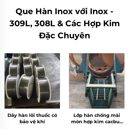
Que Hàn Inox với Inox -
309L, 308L & Các Hợp Kim
Đặc Chuyên
Dây hàn lõi thuốc có
Lớp hàn chống mài
bảo vệ khí
mòn hợp kim cacbua
crôm máng phân phối