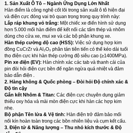
1. Sản Xuất Ô Tô – Ngành Ứng Dụng Lớn Nhất
Hàn điểm là công nghệ cốt lõi trong sản xuất ô tô hiện đại
và điện cực đóng vai trò quan trọng trong quy trình này:
Lắp ráp khung vỏ trắng:
Một chiếc xe điển hình sử dụng
hơn 5.000 mối hàn điểm để kết nối các tấm thép và nhôm
dùng cho cửa xe, mui xe và các bộ phận khung xe.
Hàn thép cường độ cao (HSS):
Việc sử dụng hợp kim
đồng CuCrZr và Al₂O₃ phân tán tiên tiến có thể kéo dài tuổi
thọ điện cực khi hàn thép cường độ siêu cao (≥1400MPa).
Pin xe điện (EV):
Hàn chính xác các tab và thanh cái của
pin đòi hỏi điện cực bền để ngăn ngừa quá nhiệt và đảm
bảo
dẫn điện .
2. Hàng không & Quốc phòng – Đòi hỏi Độ chính xác &
Độ tin cậy
Gắn kết Nhôm & Titan:
Các điện cực chuyên dụng giảm
thiểu oxy hóa và mài mòn điện cực khi hàn các hợp kim
nhẹ.
Bộ phận Tên lửa & Vệ tinh:
Hàn điện trở đảm bảo mối
nối kín hoàn toàn trong các bồn nhiên liệu và cụm kết cấu.
3. Điện tử & Năng lượng – Thu nhỏ kích thước & Độ