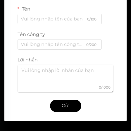
Tên
0/100
Tên công ty
0/200
Lời nhắn
0/1000
Gửi