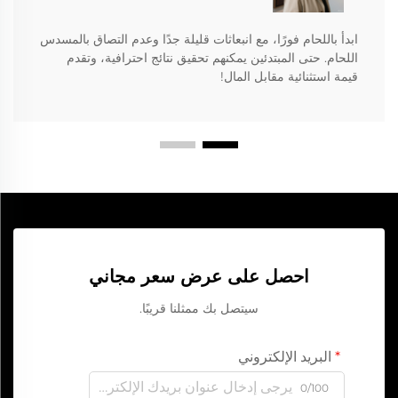
ابدأ باللحام فورًا، مع انبعاثات قليلة جدًا وعدم التصاق بالمسدس
اللحام. حتى المبتدئين يمكنهم تحقيق نتائج احترافية، وتقدم
قيمة استثنائية مقابل المال!
احصل على عرض سعر مجاني
سيتصل بك ممثلنا قريبًا.
البريد الإلكتروني
0/100