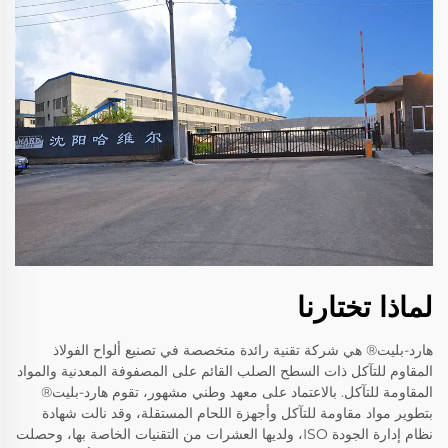
لماذا تختارنا
هارد-بليت® هي شركة تقنية رائدة متخصصة في تصنيع ألواح الفولاذ
المقاوم للتآكل ذات السطح الصلب القائم على المصفوفة المعدنية والمواد
المقاومة للتآكل. بالاعتماد على معهد وطني مشهور، تقوم هارد-بليت®
بتطوير مواد مقاومة للتآكل وأجهزة اللحام المستقلة، وقد نالت شهادة
نظام إدارة الجودة ISO، ولديها العشرات من التقنيات الخاصة بها، وحصلت