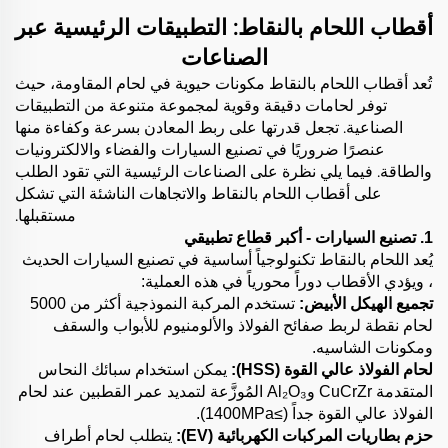
أقطاب اللحام بالنقاط: التطبيقات الرئيسية عبر
الصناعات
تُعد أقطاب اللحام بالنقاط مكونات حيوية في لحام المقاومة، حيث
توفر لحامات دقيقة وقوية لمجموعة متنوعة من التطبيقات
الصناعية. تجعل قدرتها على ربط المعادن بسرعة وكفاءة منها
عنصرًا ضروريًا في تصنيع السيارات والفضاء والالكترونيات
والطاقة. فيما يلي نظرة على الصناعات الرئيسية التي تقود الطلب
على أقطاب اللحام بالنقاط والاتجاهات الناشئة التي تشكل
مستقبلها.
1. تصنيع السيارات - أكبر قطاع تطبيقي
يُعد اللحام بالنقاط تكنولوجياً أساسية في تصنيع السيارات الحديث
، ويؤدي الأقطاب دوراً محورياً في هذه العملية:
تجميع الهيكل الأبيض:
تستخدم المركبة النموذجية أكثر من 5000
لحام نقطة لربط صفائح الفولاذ والألومنيوم للأبواب والسقف
ومكونات الشاسيه.
لحام الفولاذ عالي القوة (HSS):
يمكن استخدام سبائك النحاس
المتقدمة CuCrZr وAl₂O₃ المُوزَّعة لتمديد عمر القطبين عند لحام
الفولاذ عالي القوة جداً (≥1400MPa).
حزم بطاريات المركبات الكهربائية (EV):
يتطلب لحام أطراف