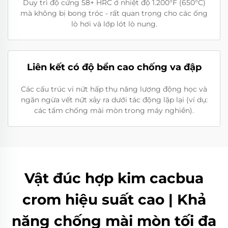
Duy trì độ cứng 58+ HRC ở nhiệt độ 1.200°F (650°C)
mà không bị bong tróc - rất quan trọng cho các ống
lò hơi và lớp lót lò nung.
Liên kết có độ bền cao chống va đập
Các cấu trúc vi nứt hấp thụ năng lượng động học và
ngăn ngừa vết nứt xảy ra dưới tác động lặp lại (ví dụ:
các tấm chống mài mòn trong máy nghiền).
Vật đúc hợp kim cacbua
crom hiệu suất cao | Khả
năng chống mài mòn tối đa