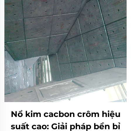
Nổ kim cacbon crôm hiệu
suất cao: Giải pháp bền bỉ