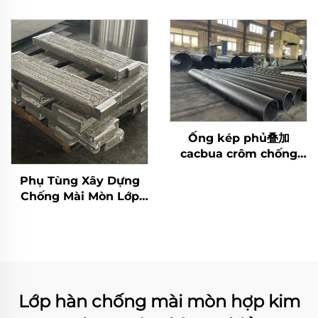
crôm bồn than
Ống kép phủ叠加
cacbua crôm chống
mài mòn
Phụ Tùng Xây Dựng
Chống Mài Mòn Lớp
Phủ Cacbua Crôm
(CCO)
Lớp hàn chống mài mòn hợp kim