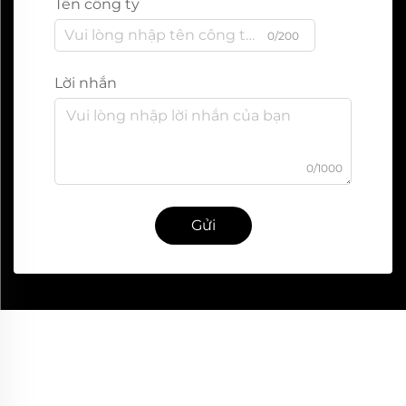
Tên công ty
0/200
Lời nhắn
0/1000
Gửi