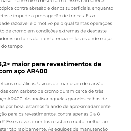
base. Pense nisso desta forma: esses carbonetos
ica contra abrasão e danos superficiais, enquanto
ctos e impede a propagação de trincas. Essa
ade razoável é o motivo pelo qual tantas operações
neto de cromo em condições extremas de desgaste
dores ou funis de transferência — locais onde o aço
o do tempo.
3,2× maior para revestimentos de
 com aço AR400
ícios metálicos. Usinas de manuseio de carvão
das com carbeto de cromo duram cerca de três
ço AR400. Ao analisar aquelas grandes calhas de
das por hora, estamos falando de aproximadamente
ção para os revestimentos, contra apenas 6 a 8
o? Esses revestimentos resistem muito melhor ao
astar tão rapidamente. As equipes de manutenção