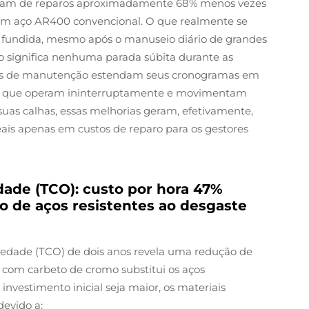
isam de reparos aproximadamente 68% menos vezes
om aço AR400 convencional. O que realmente se
ie fundida, mesmo após o manuseio diário de grandes
so significa nenhuma parada súbita durante as
pes de manutenção estendam seus cronogramas em
ões que operam ininterruptamente e movimentam
suas calhas, essas melhorias geram, efetivamente,
ais apenas em custos de reparo para os gestores
dade (TCO): custo por hora 47%
de aços resistentes ao desgaste
iedade (TCO) de dois anos revela uma redução de
 com carbeto de cromo substitui os aços
investimento inicial seja maior, os materiais
devido a: