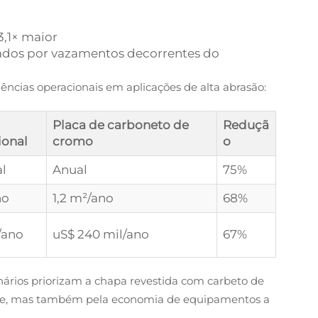
,1× maior
ados por vazamentos decorrentes do
iências operacionais em aplicações de alta abrasão:
Placa de carboneto de
Reduçã
ional
cromo
o
al
Anual
75%
no
1,2 m²/ano
68%
/ano
uS$ 240 mil/ano
67%
nários priorizam a chapa revestida com carbeto de
ste, mas também pela economia de equipamentos a