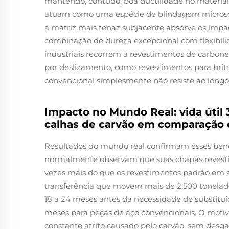
mantendo, contudo, boa ductilidade no material 
atuam como uma espécie de blindagem microscóp
a matriz mais tenaz subjacente absorve os impa
combinação de dureza excepcional com flexibilid
industriais recorrem a revestimentos de carbo
por deslizamento, como revestimentos para brita
convencional simplesmente não resiste ao long
Impacto no Mundo Real: vida útil 
calhas de carvão em comparação
Resultados do mundo real confirmam esses benef
normalmente observam que suas chapas revesti
vezes mais do que os revestimentos padrão em a
transferência que movem mais de 2.500 tonela
18 a 24 meses antes da necessidade de substitui
meses para peças de aço convencionais. O motiv
constante atrito causado pelo carvão, sem desg