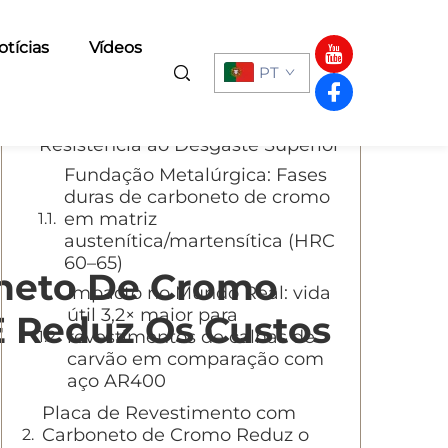
Índice
otícias
Vídeos
PT
POR QUE Placa de revestimento
de carboneto de cromo Oferece
Resistência ao Desgaste Superior
Fundação Metalúrgica: Fases
duras de carboneto de cromo
em matriz
austenítica/martensítica (HRC
60–65)
neto De Cromo
Impacto no Mundo Real: vida
útil 3,2× maior para
E Reduz Os Custos
revestimentos de calhas de
carvão em comparação com
aço AR400
Placa de Revestimento com
Carboneto de Cromo Reduz o