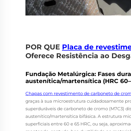
POR QUE
Placa de revestim
Oferece Resistência ao Desg
Fundação Metalúrgica: Fases dur
austenítica/martensítica (HRC 60–
Chapas com revestimento de carboneto de cr
graças à sua microestrutura cuidadosamente pro
superduráveis de carboneto de cromo (M7C3) di
austenítico/martensítica bifásica. A estrutura m
superficiais entre 60 e 65 HRC, ou seja, aprox