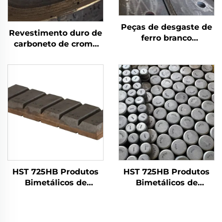
Peças de desgaste de
Revestimento duro de
ferro branco
carboneto de cromo
bimetálico
por solda com
desgaste na mesa de
moagem
HST 725HB Produtos
HST 725HB Produtos
Bimetálicos de
Bimetálicos de
Desgaste | Barras
Desgaste | Botões de
Chocky
desgaste