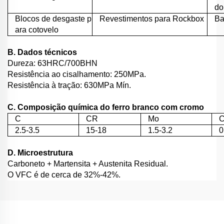
do
Blocos de desgaste p
Revestimentos para Rockbox
Ba
ara cotovelo
B. Dados técnicos
Dureza: 63HRC/700BHN
Resistência ao cisalhamento: 250MPa.
Resistência à tração: 630MPa Mín.
C. Composição química do ferro branco com cromo
C
CR
Mo
2.5-3.5
15-18
1.5-3.2
0
D. Microestrutura
Carboneto + Martensita + Austenita Residual.
O VFC é de cerca de 32%-42%.