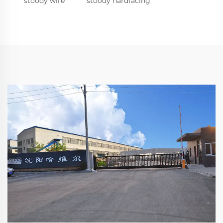
stoody wire
stoody hardfacing