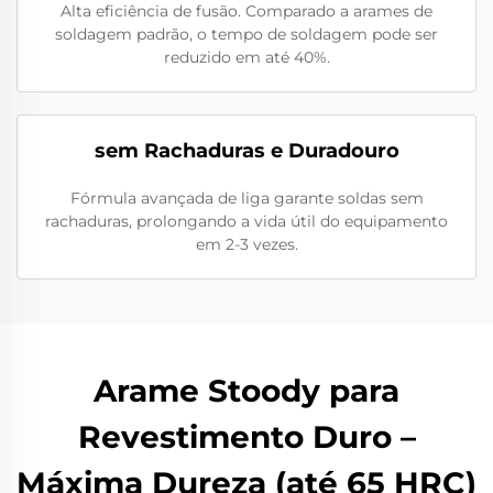
Alta eficiência de fusão. Comparado a arames de
soldagem padrão, o tempo de soldagem pode ser
reduzido em até 40%.
sem Rachaduras e Duradouro
Fórmula avançada de liga garante soldas sem
rachaduras, prolongando a vida útil do equipamento
em 2-3 vezes.
Arame Stoody para
Revestimento Duro –
Máxima Dureza (até 65 HRC)