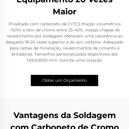
Maior
Projetado com carboneto de Cr7C3 (fração volumétrica
>50%) e teor de cromo entre 25-40%, nossas chapas de
revestimento por soldagem oferecem uma resistência ao
desgaste 18-20 vezes superior à do aço carbono. Adequado
para calhas de mineração, revestimentos de cimento e
britadores. Tamanhos personalizados disponíveis até
1400x3500 mm. Solicite uma cotação.
Obter um Orçamento
Vantagens da Soldagem
com Carboneto de Cromo