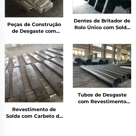
Dentes de Britador de
Peças de Construção
Rolo Único com Solda
de Desgaste com
de Carbeto de Cromo
Revestimento de
Carbeto de Cromo
(CCO)
Tubos de Desgaste
com Revestimento
Duplo de Carbeto de
Revestimento de
Cromo
Solda com Carbeto de
Cromo para Desgaste
de Barras Grizzly