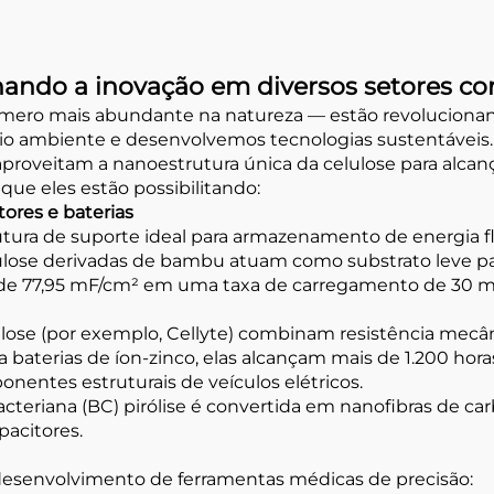
onando a inovação em diversos setores co
polímero mais abundante na natureza — estão revolucio
 ambiente e desenvolvemos tecnologias sustentáveis. D
s aproveitam a nanoestrutura única da celulose para al
que eles estão possibilitando:
ores e baterias
tura de suporte ideal para armazenamento de energia f
elulose derivadas de bambu atuam como substrato leve 
 de 77,95 mF/cm² em uma taxa de carregamento de 30 mV/
elulose (por exemplo, Cellyte) combinam resistência mecâ
 baterias de íon-zinco, elas alcançam mais de 1.200 hor
entes estruturais de veículos elétricos.
cteriana (BC) pirólise é convertida em nanofibras de ca
pacitores.
 desenvolvimento de ferramentas médicas de precisão: