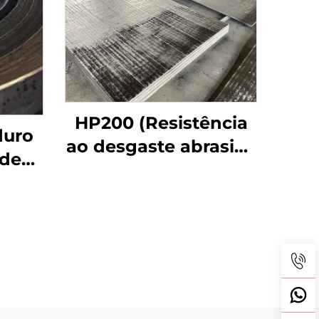
HP200 (Resistência
duro
ao desgaste abrasivo
 de
de impacto médio)
a com
sa de