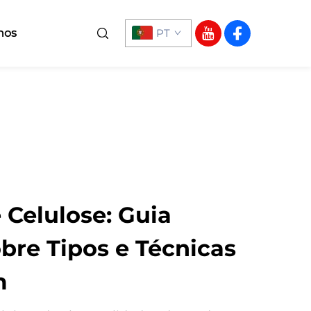
nos
PT
 Celulose: Guia
obre Tipos e Técnicas
m