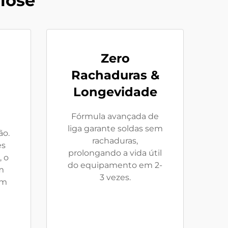
lose
Zero
Rachaduras &
Longevidade
Fórmula avançada de
liga garante soldas sem
ão.
rachaduras,
es
prolongando a vida útil
 o
do equipamento em 2-
m
3 vezes.
em