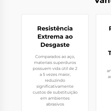
Van
Resistência
Extrema ao
Desgaste
Comparados ao aço,
materiais superduros
possuem vida útil de 2
a
a 5 vezes maior,
a
reduzindo
significativamente
custos de substituição
em ambientes
abrasivos