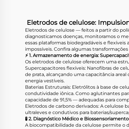
Eletrodos de celulose: Impulsi
Eletrodos de celulose — feitos a partir do 
diagnosticamos doenças, monitoramos o meio
essas plataformas biodegradáveis e flexívei
impossíveis. Confira algumas transformações 
⚡ 1. Armazenamento de energia: Supercapacit
Os eletrodos de celulose oferecem uma estru
Supercapacitores flexíveis: Nanofibras de c
de prata, alcançando uma capacitância areal
energia vestíveis.
Baterias Estruturais: Eletrólitos à base de c
condutividade iônica. Como aglutinantes para
capacidade de 91,5% — adequadas para compon
Eletrodos de carbono derivados: A celulose ba
ultraleves e condutivos para baterias/superca
🧪 2. Diagnóstico Médico e Biossensoriamento
A biocompatibilidade da celulose permite o