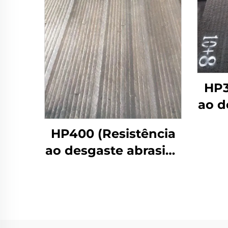
HP3
ao d
em a
HP400 (Resistência
ao desgaste abrasivo
de impacto forte)