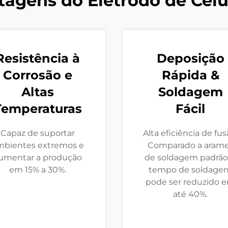
tagens do Eletrodo de Celu
Resistência à
Deposição
Corrosão e
Rápida &
Altas
Soldagem
Temperaturas
Fácil
Capaz de suportar
Alta eficiência de fus
mbientes extremos e
Comparado a aram
umentar a produção
de soldagem padrão,
em 15% a 30%.
tempo de soldage
pode ser reduzido 
até 40%.