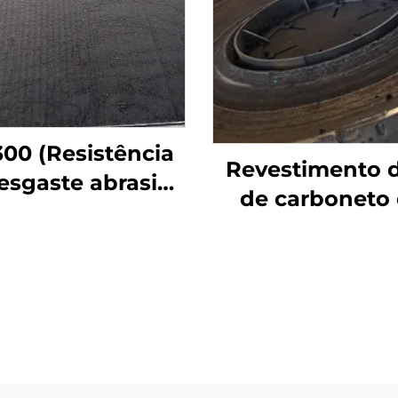
00 (Resistência
Revestimento 
esgaste abrasivo
de carboneto
lta temperatura)
cromo por sold
desgaste na me
moagem