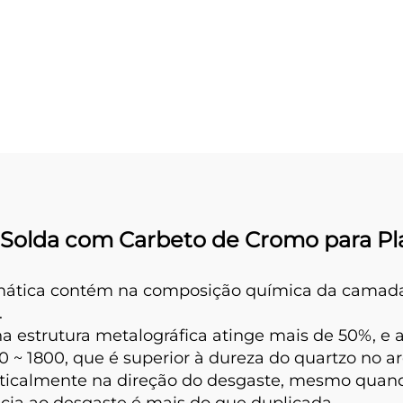
o de Carbeto de
Carbeto de Cr
Cromo
(CCO)
Solda com Carbeto de Cromo para Pl
mática contém na composição química da camada d
.
na estrutura metalográfica atinge mais de 50%, e
 ~ 1800, que é superior à dureza do quartzo no a
erticalmente na direção do desgaste, mesmo qua
cia ao desgaste é mais do que duplicada.