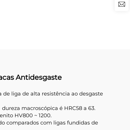
Desgaste de Barras
omo
Grizzly
acas Antidesgaste
e liga de alta resistência ao desgaste
 a dureza macroscópica é HRC58 a 63.
renito HV800 ~ 1200.
ndo comparados com ligas fundidas de