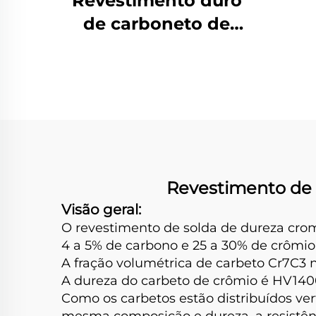
Revestimento duro
Dur
de carboneto de
cromo por solda com
desgaste no silo de
carvão
Revestimento de 
Visão geral:
O revestimento de solda de dureza cro
4 a 5% de carbono e 25 a 30% de crômio
A fração volumétrica de carbeto Cr7C3 
A dureza do carbeto de crômio é HV1400
Como os carbetos estão distribuídos v
mesma composição e dureza, a resistên