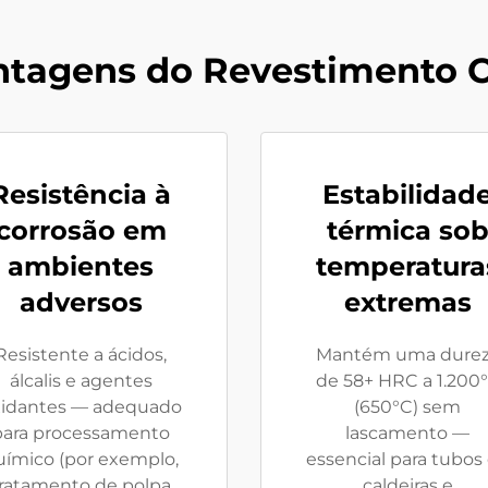
ntagens do Revestimento 
Resistência à
Estabilidad
corrosão em
térmica so
ambientes
temperatura
adversos
extremas
Resistente a ácidos,
Mantém uma dure
álcalis e agentes
de 58+ HRC a 1.200
idantes — adequado
(650°C) sem
para processamento
lascamento —
uímico (por exemplo,
essencial para tubos
ratamento de polpa
caldeiras e