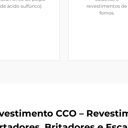
de ácido sulfúrico).
revestimentos de
fornos.
vestimento CCO – Revestim
tadores, Britadores e Esc