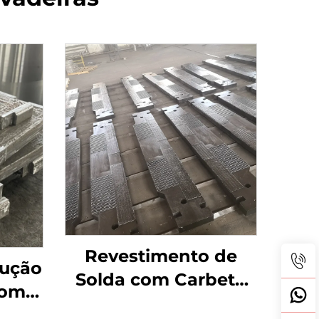
Revestimento de
rução
Solda com Carbeto
com
de Cromo para
 de