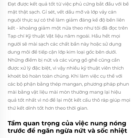
Đạt được kết quả tốt từ việc phủ cứng bắt đầu với bề
mặt thật sạch. Gỉ sét, vết dầu mỡ và lớp vảy cán
nguội thực sự có thể làm giảm đáng kể độ bền liên
kết - khoảng giảm một nửa theo như tôi đã đọc trên
Tạp chí Kỹ thuật Vật liệu năm ngoái. Hầu hết mọi
người sẽ mài sạch các chất bẩn này hoặc sử dụng
dung môi để tiếp cận lớp kim loại gốc bên dưới.
Những điểm bị nứt và các vùng gồ ghề cũng cần
được xử lý đặc biệt, vì vậy nhiều kỹ thuật viên thích
khoét bỏ hoàn toàn chúng. Khi làm việc cụ thể với
các bộ phận bằng thép mangan, phương pháp phun
mài bằng vật liệu mài mòn thường mang lại hiệu
quả tốt nhất vì nó để lại một kết cấu thô ráp giúp mọi
thứ kết dính tốt hơn theo thời gian.
Tầm quan trọng của việc nung nóng
trước để ngăn ngừa nứt và sốc nhiệt