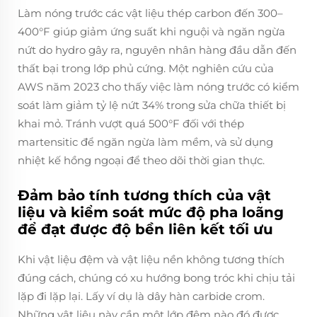
Làm nóng trước các vật liệu thép carbon đến 300–
400°F giúp giảm ứng suất khi nguội và ngăn ngừa
nứt do hydro gây ra, nguyên nhân hàng đầu dẫn đến
thất bại trong lớp phủ cứng. Một nghiên cứu của
AWS năm 2023 cho thấy việc làm nóng trước có kiểm
soát làm giảm tỷ lệ nứt 34% trong sửa chữa thiết bị
khai mỏ. Tránh vượt quá 500°F đối với thép
martensitic để ngăn ngừa làm mềm, và sử dụng
nhiệt kế hồng ngoại để theo dõi thời gian thực.
Đảm bảo tính tương thích của vật
liệu và kiểm soát mức độ pha loãng
để đạt được độ bền liên kết tối ưu
Khi vật liệu đệm và vật liệu nền không tương thích
đúng cách, chúng có xu hướng bong tróc khi chịu tải
lặp đi lặp lại. Lấy ví dụ là dây hàn carbide crom.
Những vật liệu này cần một lớp đệm nào đó được