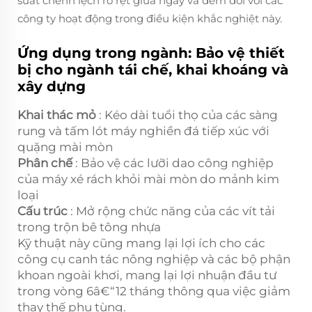
suất chênh lệch rõ rệt giữa ngày và đêm đối với các
công ty hoạt động trong điều kiện khắc nghiệt này.
Ứng dụng trong ngành: Bảo vệ thiết
bị cho ngành tái chế, khai khoáng và
xây dựng
Khai thác mỏ
: Kéo dài tuổi thọ của các sàng
rung và tấm lót máy nghiền đá tiếp xúc với
quặng mài mòn
Phân chế
: Bảo vệ các lưỡi dao công nghiệp
của máy xé rách khỏi mài mòn do mảnh kim
loại
Cấu trúc
: Mở rộng chức năng của các vít tải
trong trộn bê tông nhựa
Kỹ thuật này cũng mang lại lợi ích cho các
công cụ canh tác nông nghiệp và các bộ phận
khoan ngoài khơi, mang lại lợi nhuận đầu tư
trong vòng 6â€“12 tháng thông qua việc giảm
thay thế phụ tùng.