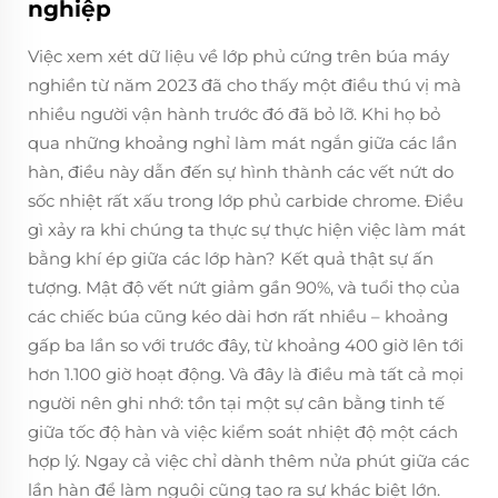
nghiệp
Việc xem xét dữ liệu về lớp phủ cứng trên búa máy
nghiền từ năm 2023 đã cho thấy một điều thú vị mà
nhiều người vận hành trước đó đã bỏ lỡ. Khi họ bỏ
qua những khoảng nghỉ làm mát ngắn giữa các lần
hàn, điều này dẫn đến sự hình thành các vết nứt do
sốc nhiệt rất xấu trong lớp phủ carbide chrome. Điều
gì xảy ra khi chúng ta thực sự thực hiện việc làm mát
bằng khí ép giữa các lớp hàn? Kết quả thật sự ấn
tượng. Mật độ vết nứt giảm gần 90%, và tuổi thọ của
các chiếc búa cũng kéo dài hơn rất nhiều – khoảng
gấp ba lần so với trước đây, từ khoảng 400 giờ lên tới
hơn 1.100 giờ hoạt động. Và đây là điều mà tất cả mọi
người nên ghi nhớ: tồn tại một sự cân bằng tinh tế
giữa tốc độ hàn và việc kiểm soát nhiệt độ một cách
hợp lý. Ngay cả việc chỉ dành thêm nửa phút giữa các
lần hàn để làm nguội cũng tạo ra sự khác biệt lớn.