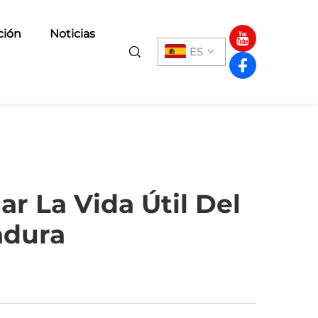
ción
Noticias
ES
r La Vida Útil Del
adura