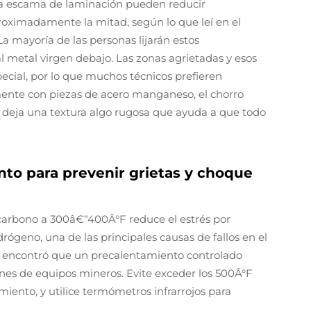
 la escama de laminación pueden reducir
proximadamente la mitad, según lo que leí en el
a mayoría de las personas lijarán estos
l metal virgen debajo. Las zonas agrietadas y esos
cial, por lo que muchos técnicos prefieren
amente con piezas de acero manganeso, el chorro
e deja una textura algo rugosa que ayuda a que todo
nto para prevenir grietas y choque
 carbono a 300â€“400Â°F reduce el estrés por
rógeno, una de las principales causas de fallos en el
 encontró que un precalentamiento controlado
ones de equipos mineros. Evite exceder los 500Â°F
iento, y utilice termómetros infrarrojos para